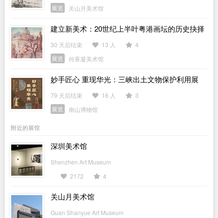
展览
关山月美术馆
建立新美术：20世纪上半叶粤港画坛的历史抉择
30 天后结束
13 人
4
展览
何香凝美术馆
妙手匠心 重现华光：三峡出土文物保护利用展
79 天后结束
16 人
3
展览
南山博物馆
附近的展馆
深圳美术馆
Shenzhen Art Museum
2172
4
关山月美术馆
Guan Shanyue Art Museum