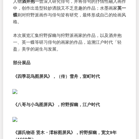
人物
酒井抱一
曾深入研究俳句，并将俳句的抒情性融入画作
中，创作出造型轻妙洒脱又不乏意趣的作品；水墨画家
英一
蝶
则对狩野派画作与俳句皆有研究，最终形成自己的绘画风
格。
本次展览汇集狩野探幽与狩野派画家的作品，以及酒井抱
一、英一蝶等研习俳句的画家的作品，追溯江户时代「轻
盈」美学的诞生与发展。
部分展品
《四季花鸟图屏风》，（传）雪舟，室町时代
《八哥与小鸟图屏风》，狩野探幽，江户时代
《源氏物语 贤木・澪标图屏风》，狩野探幽，宽文9年