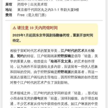
展馆
闭馆中 | 出光美术馆
地址
東京都千代田区丸之内3-1-1 帝剧大厦9楼
费用
Free（需入馆门票）
⚠️ 请注意 10 天内闭馆时间
2025年1月起因东京帝国剧场翻修闭馆，重新开放时间
待定。
相较于室町时代艺术的繁复华美，
江户时代的艺术
具有
轻
盈、简约
的特征。江户初期画家
狩野探幽
是倡导「轻盈」美
学的重要人物，他曾提出
「绘画不宜太满」
的艺术创作理
论，认为画作不应该描绘太多内容，应该留有一些供人想象
和回味的空间。由于狩野探幽是
狩野画派
的奠基者，而这一
画派占据着江户画坛的主导地位，因而狩野探幽的创作思想
对整个江户时代的艺术产生了深刻影响。
艺术领域之外，江户时代的文学同样追求「轻盈」，形式短
小而余味无穷的
俳句
更将「轻盈」演绎到极致。由于理念相
通，不少艺术家从俳句中获得创作灵感。如江户琳派的中坚