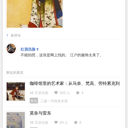
1
条评论
红酒洗脸🍷
不能拍照，这张是网上找的。 江户的服饰太美了。
附近的展览
咖啡馆里的艺术家：从马奈、梵高、劳特累克到
毕加索
48 天后结束
343 人
4
展览
三菱一号馆美术馆
莫奈与雷东
48 天后结束
20 人
5