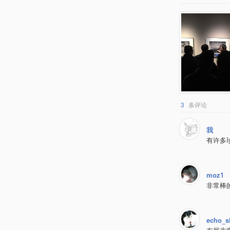
3
条评论
我
有许多
moz1
非常棒
echo_