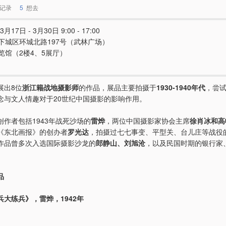
记录
5
想去
3月17日 - 3月30日 9:00 - 17:00
下城区环城北路197号（武林广场）
览馆（2楼4、5展厅）
展出8位
浙江籍战地摄影师
的作品，展品主要拍摄于
1930-1940年代
，尝
念与文人情趣对于20世纪中国摄影的影响作用。
创作者包括1943年战死沙场的
雷烨
，两位中国摄影家协会主席
徐肖冰和高
《东北画报》的创办者
罗光达
，拍摄过七七事变、平型关、台儿庄等战役
作品曾多次入选国际摄影沙龙的
郎静山、刘旭沧
，以及民国时期的银行家
品
兵大练兵》，雷烨，1942年