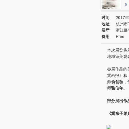
5
时间
2017年
地址
杭州市
展厅
浙江展
费用
Free
本次展览将
地域审美观
参展作品的
冀画报》和
师
俞创硕
，
师
骆伯年
。
部分展出作
《冀东子弟