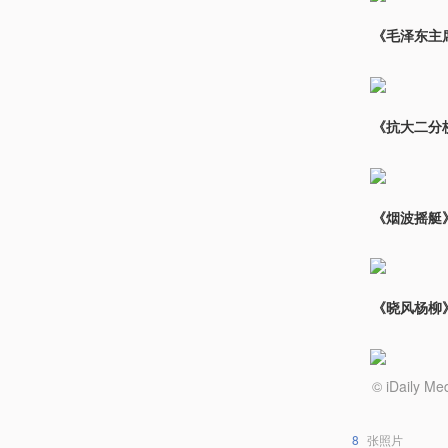
《毛泽东主
《抗大二分
《烟波摇艇》
《晓风杨柳》
© iDail
8
张照片