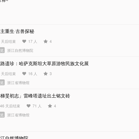
常棒~
主重生·古兽探秘
9 天后结束
17 人
4
展览
浙江自然博物院
丝路遗珍：哈萨克斯坦大草原游牧民族文化展
2 天后结束
16 人
3
展览
浙江省博物馆
「梯旻初志」雷峰塔遗址出土铭文砖
846 天后结束
71 人
4
展览
浙江省博物馆
浙江自然博物院