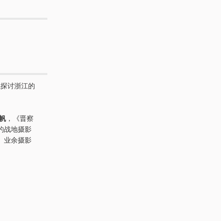
试探讨浙江的
帆
，《晋察
的战地摄影
、业余摄影