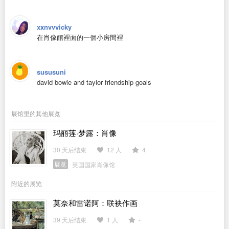
xxnvvvicky
在肖像館裡面的一個小房間裡
sususuni
david bowie and taylor friendship goals
展馆里的其他展览
玛丽莲·梦露：肖像
30 天后结束
12 人
4
展览
英国国家肖像馆
附近的展览
莫奈和雷诺阿：联袂作画
39 天后结束
1 人
-