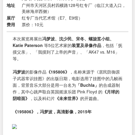
地址
广州市天河区员村四横路128号红专厂（临江大道入口，
美林海岸西侧）
展厅
红专厂当代艺术馆（E7、E9馆）
费用
票价：10元
本次展览将展出
冯梦波、沈少民、宋冬、螺旋桨小组、
Katie Paterson
等5位艺术家的
装置及录像作品
，包括「抚
摸父亲」、「我摸到了上帝的声音」、「AK47 vs. M16」
等。
冯梦波
的影像作品
《195806》
，名称来源于《居民防御原
子武器常识挂图》的出版日期，电影选用了挂图中的几帧画
面，背景音乐大部分是用一台名为
「Buchla」
的合成器制
作，其中心跳声取自英国摇滚乐团 Pink Floyd 的
《月球的
阴暗面》
，以及科幻片
《未来世界》
的开篇曲。
《195806》，冯梦波，高清影像，2015年