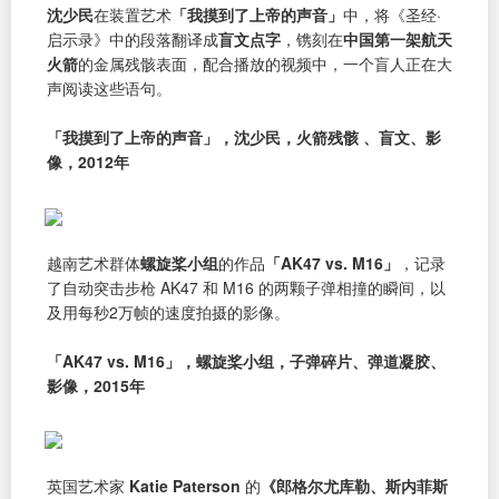
沈少民
在装置艺术
「我摸到了上帝的声音」
中，将《圣经·
启示录》中的段落翻译成
盲文点字
，镌刻在
中国第一架航天
火箭
的金属残骸表面，配合播放的视频中，一个盲人正在大
声阅读这些语句。
「我摸到了上帝的声音」，沈少民，火箭残骸 、盲文、影
像，2012年
越南艺术群体
螺旋桨小组
的作品
「AK47 vs. M16」
，记录
了自动突击步枪 AK47 和 M16 的两颗子弹相撞的瞬间，以
及用每秒2万帧的速度拍摄的影像。
「AK47 vs. M16」，螺旋桨小组，子弹碎片、弹道凝胶、
影像，2015年
英国艺术家
Katie Paterson
的
《郎格尔尤库勒、斯内菲斯