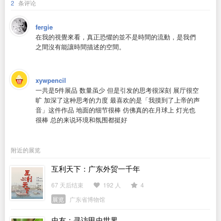
2
条评论
fergie
在我的視覺來看，真正恐懼的並不是時間的流動，是我們
之間沒有能讓時間描述的空間。
xywpencil
一共是5件展品 数量虽少 但是引发的思考很深刻 展厅很空
旷 加深了这种思考的力度 最喜欢的是「我摸到了上帝的声
音」这件作品 地面的细节很棒 仿佛真的在月球上 灯光也
很棒 总的来说环境和氛围都挺好
附近的展览
互利天下：广东外贸一千年
67 天后结束
192 人
4
展览
广东省博物馆
虫友：寻访甲虫世界