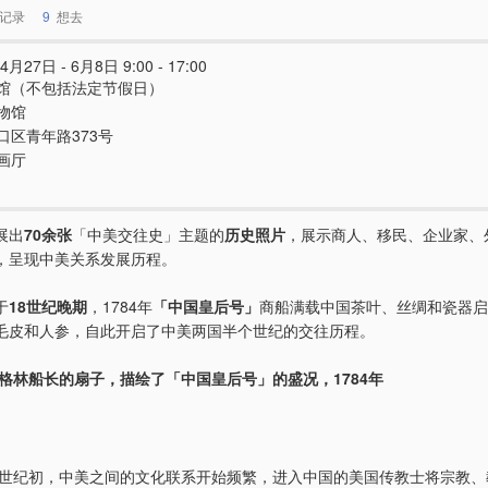
记录
9
想去
4月27日 - 6月8日 9:00 - 17:00
馆（不包括法定节假日）
物馆
口区青年路373号
画厅
展出
70余张
「中美交往史」主题的
历史照片
，展示商人、移民、企业家、
，呈现中美关系发展历程。
于
18世纪晚期
，1784年
「中国皇后号」
商船满载中国茶叶、丝绸和瓷器启
毛皮和人参，自此开启了中美两国半个世纪的交往历程。
·格林船长的扇子，描绘了「中国皇后号」的盛况，1784年
20世纪初，中美之间的文化联系开始频繁，进入中国的美国传教士将宗教