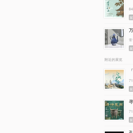
8
常
附近的展览
7
7