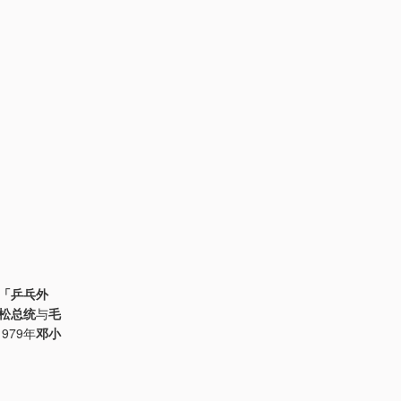
「乒乓外
松总统
与
毛
979年
邓小