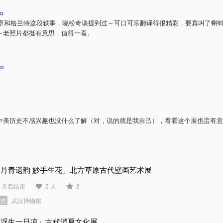
o
鸿章和格兰特这段轶事，晓松奇谈提到过～可口可乐翻译得很精彩，要真叫了蝌
～老照片都挺有意思，值得一看。
uo
。
中美历史不感兴趣也没什么了解（对，说的就是我自己），看看这个展也蛮有意
「丹青遗韵 妙手生花」北方草原古代壁画艺术展
3 天后结束
5 人
3
展览
武汉博物馆
「浮生一日凉」古代消夏文化展