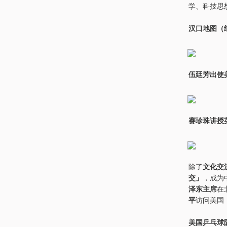
学、科技思
汉口地图（细
伍廷芳出使美
赛珍珠讲授英
除了
文化交
交」
，成为
泽东主席
在
平
访问美国
美国乒乓球