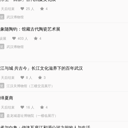
4 天后结束
25 人
4
展览
武汉博物馆
万象随陶钧：馆藏古代陶瓷艺术展
设展
403 人
4
展览
武汉博物馆
「江与城 共古今」长江文化滋养下的百年武汉
1 天后结束
8 人
3
展览
江汉关博物馆（三楼交流展厅）
寻绎夏商
1 天后结束
16 人
4
展览
盘龙城遗址博物院（一楼临展厅）
孔雀与白象：伊洛瓦底江和湄公河之间的人与生活