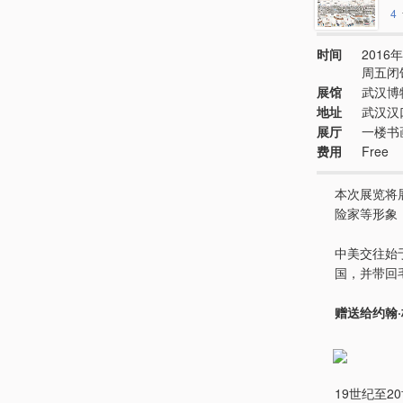
4
时间
2016年
周五闭
展馆
武汉博
地址
武汉汉
展厅
一楼书
费用
Free
本次展览将
险家等形象
中美交往始
国，并带回
赠送给约翰
19世纪至