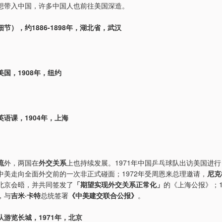
想带入中国，许多中国人也前往美国深造。
节），约1886-1898年，湖北省，武汉
国，1908年，纽约
语课，1904年，上海
流
外，两国在
外交关系
上也持续发展。1971年中国乒乓球队出访美国进行
中美走向全面外交前的一次非正式碰面；1972年受周恩来总理邀请，
尼克
北京会晤，并共同签发了
「期望实现外交关系正常化」
的《上海公报》；1
，与
吉米·卡特
总统签署
《中美建交联合公报》
。
队游览长城，1971年，北京