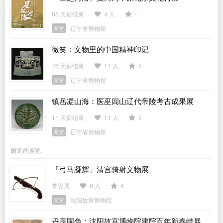
85 天后结束
4 人
-
展览
辽宁省博物馆
微笑：文物里的中国精神印记
76 天后结束
11 人
5
展览
辽宁省博物馆
镇岳凝山海：医巫闾山辽代帝陵考古成果展
11 天后结束
11 人
5
展览
辽宁省博物馆
附近的展览
「弓马凝辉」清宫骑射文物展
常设展
8 人
4
展览
沈阳故宫博物院
丹宸国色：沈阳故宫博物院建院百年新春特展