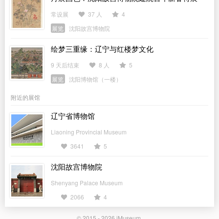
常设展
37 人
4
展览
沈阳故宫博物院
绘梦三重缘：辽宁与红楼梦文化
9 天后结束
8 人
5
展览
沈阳博物馆（一楼）
附近的展馆
辽宁省博物馆
Liaoning Provincial Museum
3641
5
沈阳故宫博物院
Shenyang Palace Museum
2066
4
© 2015 - 2026
iMuseum
.