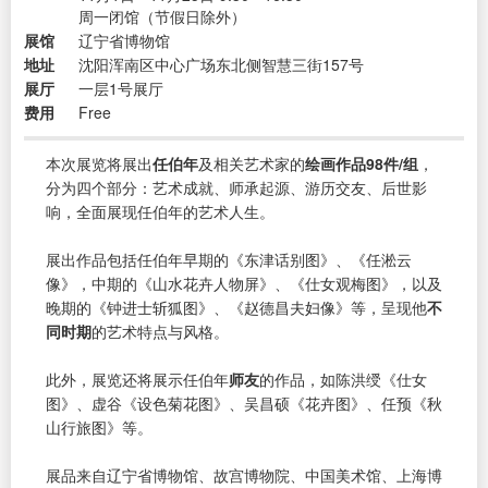
周一闭馆（节假日除外）
展馆
辽宁省博物馆
地址
沈阳浑南区中心广场东北侧智慧三街157号
展厅
一层1号展厅
费用
Free
本次展览将展出
任伯年
及相关艺术家的
绘画作品98件/组
，
分为四个部分：艺术成就、师承起源、游历交友、后世影
响，全面展现任伯年的艺术人生。
展出作品包括任伯年早期的《东津话别图》、《任淞云
像》，中期的《山水花卉人物屏》、《仕女观梅图》，以及
晚期的《钟进士斩狐图》、《赵德昌夫妇像》等，呈现他
不
同时期
的艺术特点与风格。
此外，展览还将展示任伯年
师友
的作品，如陈洪绶《仕女
图》、虚谷《设色菊花图》、吴昌硕《花卉图》、任预《秋
山行旅图》等。
展品来自辽宁省博物馆、故宫博物院、中国美术馆、上海博