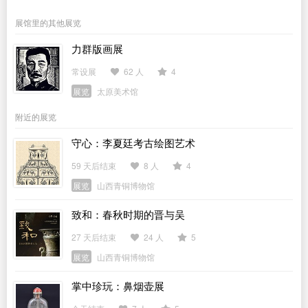
展馆里的其他展览
力群版画展
常设展
62 人
4
展览
太原美术馆
附近的展览
守心：李夏廷考古绘图艺术
59 天后结束
8 人
4
展览
山西青铜博物馆
致和：春秋时期的晋与吴
27 天后结束
24 人
5
展览
山西青铜博物馆
掌中珍玩：鼻烟壶展