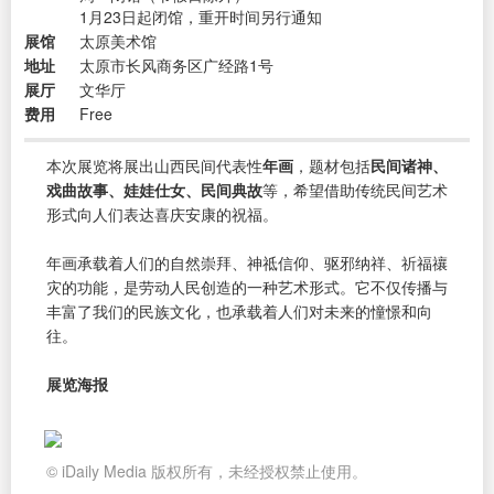
1月23日起闭馆，重开时间另行通知
展馆
太原美术馆
地址
太原市长风商务区广经路1号
展厅
文华厅
费用
Free
本次展览将展出山西民间代表性
年画
，题材包括
民间诸神、
戏曲故事、娃娃仕女、民间典故
等，希望借助传统民间艺术
形式向人们表达喜庆安康的祝福。
年画承载着人们的自然崇拜、神祗信仰、驱邪纳祥、祈福禳
灾的功能，是劳动人民创造的一种艺术形式。它不仅传播与
丰富了我们的民族文化，也承载着人们对未来的憧憬和向
往。
展览海报
© iDaily Media 版权所有，未经授权禁止使用。