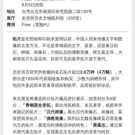
9月5日闭馆
地址
台湾台北市南港区研究院路二段130号
展厅
史语所历史文物陈列馆（205室）
费用
Free（需预约）
拓片
是在照相和印刷术发明以前，中国人用来传播文字和图
像的古老方法。不论是青铜器的文字、器形，还是秦汉刻
石、碑碣、画像石，六朝以后的佛教造像、碑文墓志等，大
都靠拓片久远流传。目前可见的最早拓片源于唐代。
历史语言研究所收藏的金石拓片超过
2.8万种（4万幅）
，大
部分是1930年代前期收集和购买，少数为捐赠所得，其中
包括许多此前未曾著录或拓制较早、品质较好的珍品。
本次展览将遴选部分拓片藏品进行展示，按类别分为4部
分，
「青铜器全形拓」
展出传拓精良、未见著录，或留有学
者题记的拓片；
「汉代画像」
展出汉代画像石、画像砖、墓
室壁画等拓片；
「佛教造像」
陈列以北魏造像碑及石窟造像
为主的拓片，展现当时佛教信仰的特色；
「唐墓志」
通过展
示唐代墓志拓片，呈现墓志文化在唐代的演变与转折。