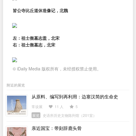
皆公寺比丘道休造像记，北魏
左：祖士衡墓志盖，北宋
右：祖士衡墓志，北宋
© iDaily Media 版权所有，未经授权禁止使用。
附近的展览
从原料、编写到再利用：边塞汉简的生命史
常设展
11 人
5
展览
史语所历史文物陈列馆（201室）
亲近国宝：带刻辞鹿头骨