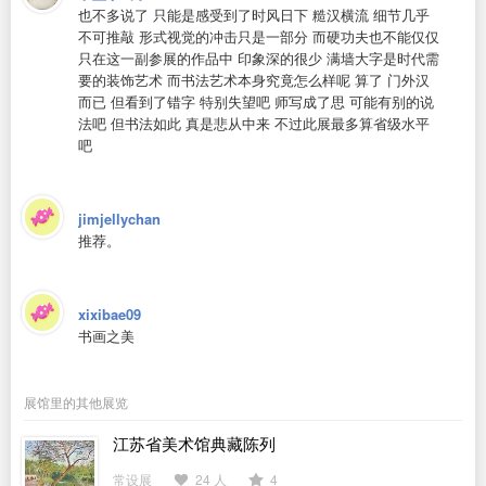
也不多说了 只能是感受到了时风日下 糙汉横流 细节几乎
不可推敲 形式视觉的冲击只是一部分 而硬功夫也不能仅仅
只在这一副参展的作品中 印象深的很少 满墙大字是时代需
要的装饰艺术 而书法艺术本身究竟怎么样呢 算了 门外汉
而已 但看到了错字 特别失望吧 师写成了思 可能有别的说
法吧 但书法如此 真是悲从中来 不过此展最多算省级水平
吧
jimjellychan
推荐。
xixibae09
书画之美
展馆里的其他展览
江苏省美术馆典藏陈列
常设展
24 人
4