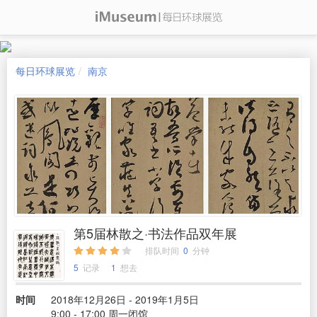
每日环球展览
南京
第5届林散之·书法作品双年展
排队时间
0
分钟
5
记录
1
想去
时间
2018年12月26日 - 2019年1月5日
9:00 - 17:00 周一闭馆