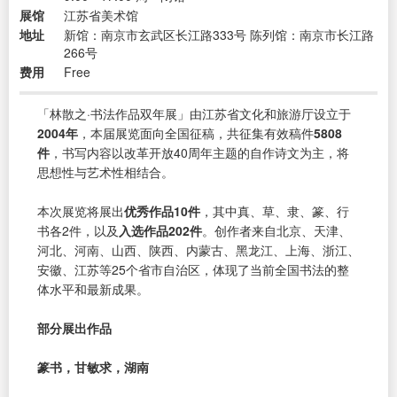
展馆
江苏省美术馆
地址
新馆：南京市玄武区长江路333号 陈列馆：南京市长江路
266号
费用
Free
「林散之·书法作品双年展」由江苏省文化和旅游厅设立于
2004年
，本届展览面向全国征稿，共征集有效稿件
5808
件
，书写内容以改革开放40周年主题的自作诗文为主，将
思想性与艺术性相结合。
本次展览将展出
优秀作品10件
，其中真、草、隶、篆、行
书各2件，以及
入选作品202件
。创作者来自北京、天津、
河北、河南、山西、陕西、内蒙古、黑龙江、上海、浙江、
安徽、江苏等25个省市自治区，体现了当前全国书法的整
体水平和最新成果。
部分展出作品
篆书，甘敏求，湖南