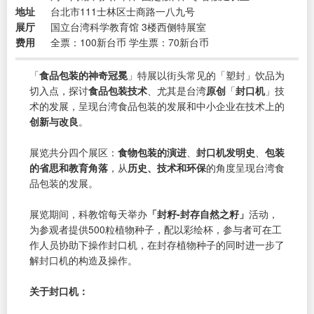
地址
台北市111士林区士商路一八九号
展厅
国立台湾科学教育馆 3楼西侧特展室
费用
全票：100新台币 学生票：70新台币
「
食品包装的神奇冠冕
」特展以街头常见的「塑封」饮品为
切入点，探讨
食品包装技术
、尤其是台湾
原创
「
封口机
」技
术的发展，呈现台湾食品包装的发展和中小企业在技术上的
创新与改良
。
展览共分四个展区：
食物包装的演进
、
封口机发明史
、
包装
的省思和教育角落
，从
历史、技术和环保
的角度呈现台湾食
品包装的发展。
展览期间，科教馆每天举办
「封籽-封存自然之籽」
活动，
为参观者提供500粒植物种子，配以彩绘杯，参与者可在工
作人员协助下操作封口机，在封存植物种子的同时进一步了
解封口机的构造及操作。
关于封口机：