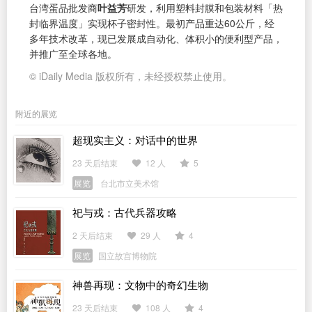
台湾蛋品批发商
叶益芳
研发，利用塑料封膜和包装材料「热
封临界温度」实现杯子密封性。最初产品重达60公斤，经
多年技术改革，现已发展成自动化、体积小的便利型产品，
并推广至全球各地。
© iDaily Media 版权所有，未经授权禁止使用。
附近的展览
超现实主义：对话中的世界
23 天后结束
12 人
5
展览
台北市立美术馆
祀与戎：古代兵器攻略
2 天后结束
29 人
4
展览
国立故宫博物院
神兽再现：文物中的奇幻生物
23 天后结束
108 人
4