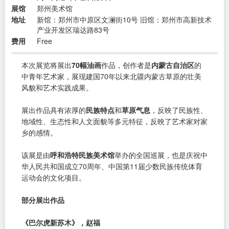
展馆
郑州美术馆
地址
新馆：郑州市中原区文澜街10号 旧馆：郑州市高新技术
产业开发区瑞达路83号
费用
Free
本次展览将展出
70幅油画
作品，创作者是
内蒙古自治区
的
中青年艺术家，展现建国70年以来北疆内蒙古草原的壮美
风貌和艺术实践成果。
展出作品具有浓厚的
民族特点
和
草原气息
，反映了民族性、
地域性、生态性和人文面貌等多元特征，反映了艺术家对家
乡的感情。
该展是由
呼和浩特民族美术馆
举办的全国巡展，也是庆祝中
华人民共和国成立70周年、中国第11届少数民族传统体育
运动会的文化项目。
部分展出作品
《巴尔虎新苏木》，赵福