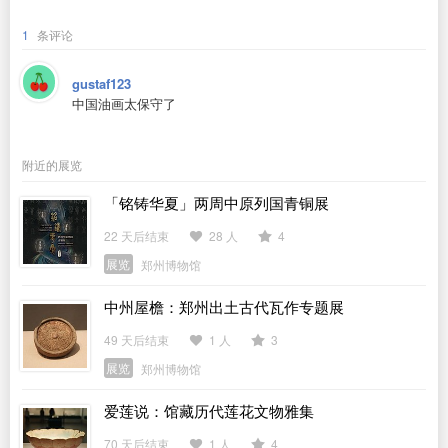
1
条评论
gustaf123
中国油画太保守了
附近的展览
「铭铸华夏」两周中原列国青铜展
22 天后结束
28 人
4
展览
郑州博物馆
中州屋檐：郑州出土古代瓦作专题展
49 天后结束
1 人
3
展览
郑州博物馆
爱莲说：馆藏历代莲花文物雅集
70 天后结束
1 人
4