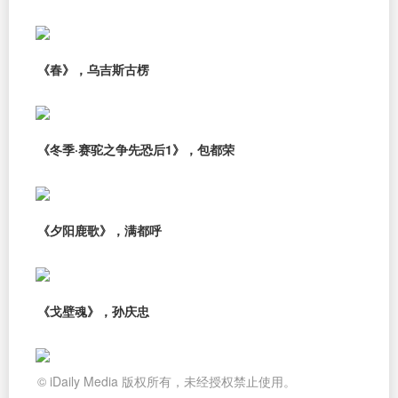
《春》，乌吉斯古楞
《冬季·赛驼之争先恐后1》，包都荣
《夕阳鹿歌》，满都呼
《戈壁魂》，孙庆忠
© iDaily Media 版权所有，未经授权禁止使用。