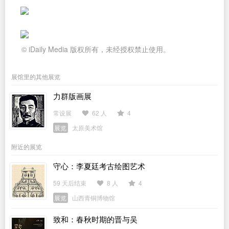
© iDaily Media 版权所有，未经授权禁止使用。
展馆里的其他展览
力群版画展
常设展
62 人
4
展览
太原美术馆
附近的展览
守心：李夏廷考古绘图艺术
59 天后结束
8 人
4
展览
山西青铜博物馆
致和：春秋时期的晋与吴