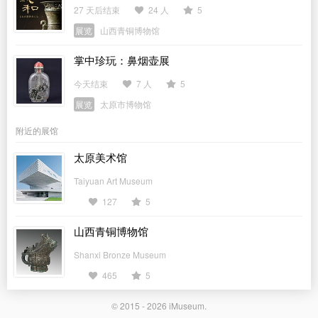
27 天后结束
24 人
5
展览
山西青铜博物馆
掌中珍玩：鼻烟壶展
今天结束
7 人
5
展览
太原市博物馆
附近的展馆
太原美术馆
Taiyuan Art Museum
127
5
山西青铜博物馆
Shanxi Bronze Museum
465
5
© 2015 - 2026
iMuseum
.