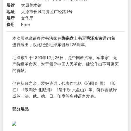
展馆
太原美术馆
地址
太原市长风商务区广经路1号
展厅
文华厅
费用
Free
本次展览邀请多位书法家在
陶瓷盘
上书写
毛泽东诗词74首
进行展出，以此纪念毛泽东诞辰126周年。
毛泽东生于1893年12月26日，是中国政治家、军事家、无
产阶级革命家，对于领导中国人民革命、建设作出不可磨灭
的贡献。
他在从政之余，爱好诗词，代表作包括《沁园春·雪》《长
征》《浪淘沙·北戴河》《清平乐·六盘山》等。诗作曾被译
成英、法、俄、德、日、印度等多种语言发表。
部分展品