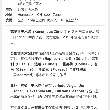
4月2日延长至20:00
展馆
苏黎世美术馆
地址
Heimplatz 1 CH–8001 Zürich
费用
全票：15瑞士法郎 优惠票：10瑞士法郎
苏黎世美术馆（Kunsthaus Zürich）
的版画与素描藏品部
门于1915年举办了第一次馆藏展，2015年恰逢其百年纪念
日。
苏黎世美术馆
目前收藏的纸上作品数量超过9万件，其中3.7
万幅手稿包括
拉斐尔（Raphael）、丢勒（Dürer）、菲斯
利（Fuseli）、透纳（Turner）、霍德勒（Hodler）、塞
尚（Cézanne）、毕加索（Picasso）与贾科梅蒂
（Giacometti）
等杰出艺术家的作品。
此外，
苏黎世美术馆
还藏有
Jorinde Voigt、Urs
Fischer、Aleksandra Mir、Erik van Lieshout
等当代艺
术家的新近作品，以此保证美术馆及其藏品能够与时俱进。
本次展览展出
苏黎世美术馆
收藏的16世纪至21世纪重要艺