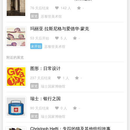
76 天后结束
142 人
-
展览
苏黎世美术馆
玛丽亚·拉斯尼格与爱德华·蒙克
53 天后开始
5 人
-
未开始
苏黎世美术馆
附近的展览
图形：日常设计
237 天后结束
1 人
-
展览
瑞士国家博物馆
瑞士：银行之国
90 天后结束
0 人
-
展览
瑞士国家博物馆
Christoph Hefti：失踪的猫及其他纺织故事