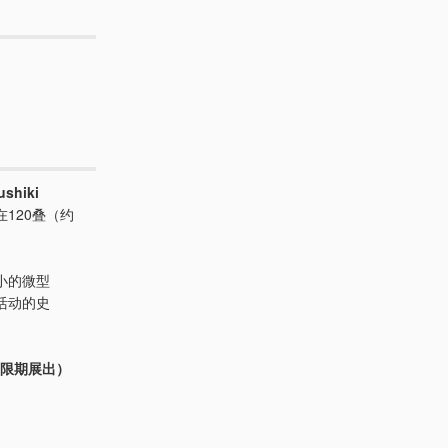
shiki
120叠（约
小的微型
活动的史
日限期展出）