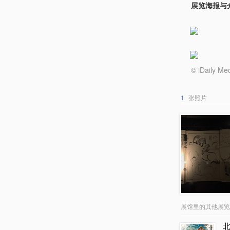
展览海报与
© iDail
1
张照片
展馆里的其他展览