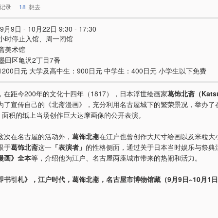
记录
18
想去
9月9日 - 10月22日 9:30 - 17:30
小时停止入馆、周一闭馆
斋美术馆
墨田区亀沢2丁目7番
1200日元 大学及高中生：900日元 中学生：400日元 小学生以下免费
，在距今200年的文化十四年（1817），日本浮世绘画家
葛饰北斋（Katsu
为了宣传自己的《北斋漫画》，充分利用名古屋城下的繁荣景况，举办了在
米）面积的纸上当场创作巨大达摩画像的公开表演。
这次在名古屋的活动外，
葛饰北斋
在江户也曾创作大尺寸绘画以及米粒大
眼于
葛饰北斋
这一
「表演者」
的性格侧面，通过关于日本当时娱乐与祭典
漫画》全本
等，介绍他为江户、名古屋两座城市带来的热闹和活力。
即书引札》，江户时代，葛饰北斋，名古屋市博物馆藏（9月9日~10月1