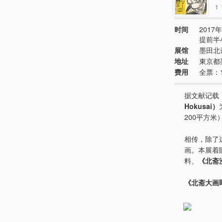
1
时间
2017年
提前半
展馆
墨田北
地址
東京都
费用
全票：
据文献记载
Hokusai）
200平方
相传，除了
画。本展着
料、
《北斋
《北斋大画