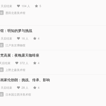
7 天后结束
104 人
5
展览
墨田北斋美术馆
洋馆：明知的梦与挑战
7 天后结束
16 人
4
展览
江户东京博物馆
大梵高展：夜晚露天咖啡座
 天后结束
372 人
4
展览
上野之森美术馆
版画家伦勃朗：挑战、传承、影响
8 天后结束
28 人
4
展览
日本国立西洋美术馆