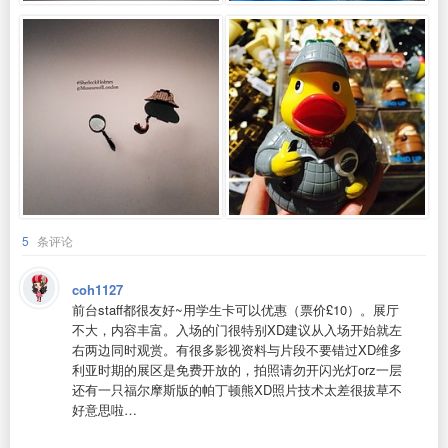
5
条评论
coh1127
前台staff都很友好~用学生卡可以优惠（票价£10）。展厅
不大，内容丰富。入场的门很特别XD建议从入场开始就左
右两边同时观赏。有很多影视资料与片段不要错过XD维多
利亚时期的展区是免费开放的，拍照请勿开闪光灯orz一层
还有一只福尔摩斯版的帕丁顿熊XD照片技术太差很拔草不
好意思啦…