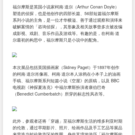
福尔摩斯是英国小说家柯南·道尔（Arthur Conan Doyle）
塑造的侦探，也是他创作的四部长篇、56部短篇福尔摩斯
系列小说的主角，是一位才华横溢、善于通过观察和演绎来
破解案情的「咨询侦探」，其形象及相关故事曾多次被改编
成影视、戏剧、音乐作品及游戏等。有趣的是，在柯南·道
尔最初的构思中，福尔摩斯只是小说中的配角。
本次展品包括英国插画家（Sidney Paget）于1897年创作
的柯南·道尔肖像画、柯南·道尔本人涂鸦在小本子上的油画
手稿、福尔摩斯系列短篇小说《空屋》的原稿，以及 BBC
电视剧《神探夏洛克》中福尔摩斯扮演者康伯巴奇
（Benedict Cumberbatch）所穿的标志性风衣等。
此外，参观者还将「穿越」至福尔摩斯生活的维多利亚时期
的伦敦，通过早期影片、照片、绘画作品及手工艺品等展品
来营造当时伦敦市区的氛围，身临其境地游历「福尔摩斯的