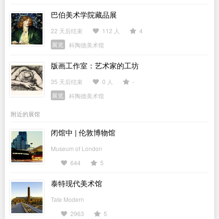
巴伯美术学院藏品展
22 天后结束
112 人
4
展览
科陶德美术馆
版画工作室：艺术家的工坊
35 天后结束
0 人
-
展览
科陶德美术馆
附近的展馆
闭馆中 | 伦敦博物馆
Museum of London
644
5
泰特现代美术馆
Tate Modern
2963
5