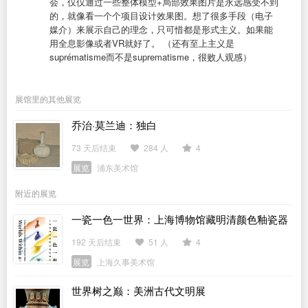
会，仅仅通过一些整体模型+局部效果图片是永远感受不到
的，就像看一个个项目设计效果图。想了很多手段（电子
媒介）来展示自己的理念，只可惜都是形式主义。如果能
用全息影像或者VR就好了。 （还有至上主义是
suprématisme而不是suprematisme，很败人观感）
展馆里的其他展览
乔治·莫兰迪：独白
73 天后结束
284 人
4
展览
浦东美术馆
附近的展览
一瓷一色一世界：上海博物馆藏明清颜色釉瓷器
特展
192 天后结束
51 人
4
展览
上海久事美术馆
世界树之巅：美洲古代文明展