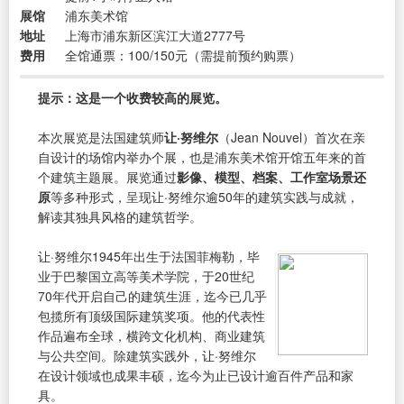
展馆
浦东美术馆
地址
上海市浦东新区滨江大道2777号
费用
全馆通票：100/150元（需提前预约购票）
提示：这是一个收费较高的展览。
本次展览是法国建筑师
让·努维尔
（Jean Nouvel）首次在亲
自设计的场馆内举办个展，也是浦东美术馆开馆五年来的首
个建筑主题展。展览通过
影像、模型、档案、工作室场景还
原
等多种形式，呈现让·努维尔逾50年的建筑实践与成就，
解读其独具风格的建筑哲学。
让·努维尔1945年出生于法国菲梅勒，毕
业于巴黎国立高等美术学院，于20世纪
70年代开启自己的建筑生涯，迄今已几乎
包揽所有顶级国际建筑奖项。他的代表性
作品遍布全球，横跨文化机构、商业建筑
与公共空间。除建筑实践外，让·努维尔
在设计领域也成果丰硕，迄今为止已设计逾百件产品和家
具。