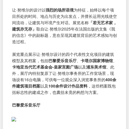
让·努维尔的设计以
强烈的场所语境
为特征，始终以每个项
目所处的时间、地点与历史为出发点，并擅长运用光线使空
间流动，让建筑与环境产生对话。展览名称
「若无艺术家，
建筑亦无存」
取自让·努维尔2025年在法国出版的文集《我
的信念》中的副标题，意在呈现其建筑背后的艺术感知与创
造过程。
展览重点展示让·努维尔设计的四个代表性文化项目的建筑
模型及其档案，包括
巴黎爱乐音乐厅
、
卡塔尔国家博物馆
、
卡地亚当代艺术基金会-皇家宫殿广场
以及
浦东美术馆
。此
外，展厅内特别复原了让·努维尔事务所的工作室场景，现
场设有16台电脑，可供每一位观众深入浏览事务所的
400余
件建筑项目档案
以及
100余件设计作品资料
，这些档案既包
括标志性的建成之作，也囊括未竟的构想与方案。
巴黎爱乐音乐厅