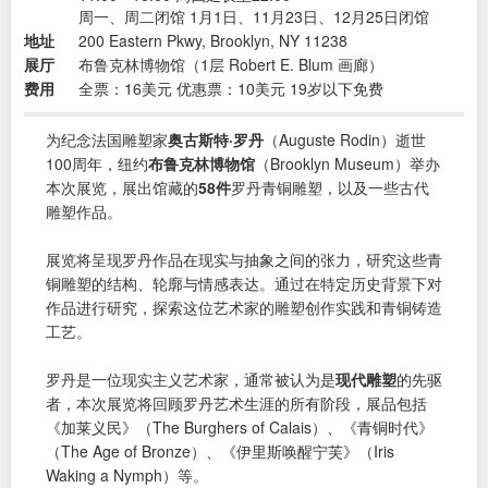
周一、周二闭馆 1月1日、11月23日、12月25日闭馆
地址
200 Eastern Pkwy, Brooklyn, NY 11238
展厅
布鲁克林博物馆（1层 Robert E. Blum 画廊）
费用
全票：16美元 优惠票：10美元 19岁以下免费
为纪念法国雕塑家
奥古斯特·罗丹
（Auguste Rodin）逝世
100周年，纽约
布鲁克林博物馆
（Brooklyn Museum）举办
本次展览，展出馆藏的
58件
罗丹青铜雕塑，以及一些古代
雕塑作品。
展览将呈现罗丹作品在现实与抽象之间的张力，研究这些青
铜雕塑的结构、轮廓与情感表达。通过在特定历史背景下对
作品进行研究，探索这位艺术家的雕塑创作实践和青铜铸造
工艺。
罗丹是一位现实主义艺术家，通常被认为是
现代雕塑
的先驱
者，本次展览将回顾罗丹艺术生涯的所有阶段，展品包括
《加莱义民》（The Burghers of Calais）、《青铜时代》
（The Age of Bronze）、《伊里斯唤醒宁芙》（Iris
Waking a Nymph）等。