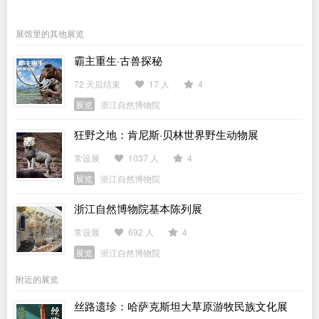
展馆里的其他展览
霸主重生·古兽探秘
72 天后结束
17 人
4
展览
浙江自然博物院
狂野之地：肯尼斯·贝林世界野生动物展
常设展
1037 人
4
展览
浙江自然博物院
浙江自然博物院基本陈列展
常设展
692 人
4
展览
浙江自然博物院
附近的展览
丝路遗珍：哈萨克斯坦大草原游牧民族文化展