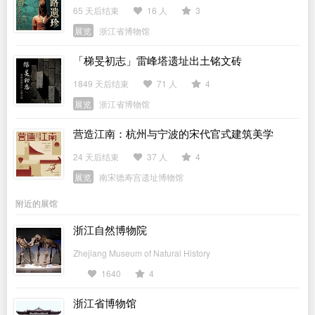
65 天后结束
16 人
3
展览
浙江省博物馆
「梯旻初志」雷峰塔遗址出土铭文砖
1849 天后结束
71 人
4
展览
浙江省博物馆
营造江南：杭州与宁波的宋代官式建筑美学
24 天后结束
37 人
4
展览
南宋德寿宫遗址博物馆
附近的展馆
浙江自然博物院
Zhejiang Museum of Natural History
1640
4
浙江省博物馆