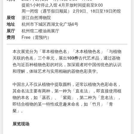
提前1小时停止入馆 4月开放时间提前至9:00
周一闭馆（遇节假日顺延） 2月9日、18日至19日闭馆
展馆
浙江自然博物院
地址
杭州市下城区西湖文化广场6号
展厅
杭州馆二楼油画展厅
费用
Free（需预约）
本次展览分为「草本植物色名」「木本植物色名」「与植物
关联的色名」三个单元，展出
103件
古代艺术品，通过器物
色与近百种植物色彩的对比，加深观者对中国传统色的认识
和理解，体味艺术与实用相融的器物色彩美学。
中国古人不仅从植物中提取颜料，还常以植物为色彩命名，
其命名法主要有两种，第一种为「直名法」，即直接使用植
物的本名，如「菡萏」、「紫菀」，第二种为「意名法」，
即结合植物的某一特性或意趣来命名，如「竹月」「青
粲」。
展览现场