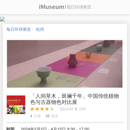
每日环球展览
杭州
「人间草木，斑斓千年」中国传统植物
色与古器物色对比展
排队时间
0
分钟
4
记录
39
想去
时间
2024年2月2日 - 4月15日 9:30 - 17:00