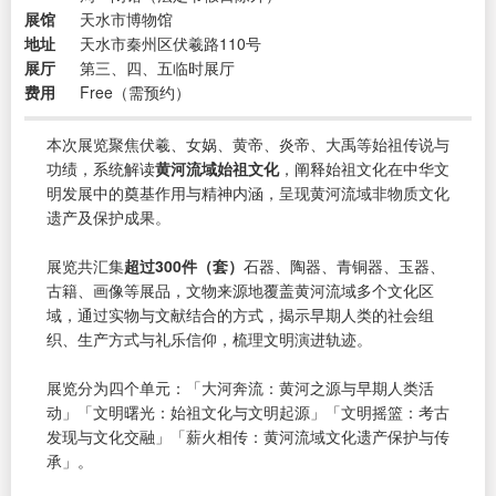
展馆
天水市博物馆
地址
天水市秦州区伏羲路110号
展厅
第三、四、五临时展厅
费用
Free（需预约）
本次展览聚焦伏羲、女娲、黄帝、炎帝、大禹等始祖传说与
功绩，系统解读
黄河流域始祖文化
，阐释始祖文化在中华文
明发展中的奠基作用与精神内涵，呈现黄河流域非物质文化
遗产及保护成果。
展览共汇集
超过300件（套）
石器、陶器、青铜器、玉器、
古籍、画像等展品，文物来源地覆盖黄河流域多个文化区
域，通过实物与文献结合的方式，揭示早期人类的社会组
织、生产方式与礼乐信仰，梳理文明演进轨迹。
展览分为四个单元：「大河奔流：黄河之源与早期人类活
动」「文明曙光：始祖文化与文明起源」「文明摇篮：考古
发现与文化交融」「薪火相传：黄河流域文化遗产保护与传
承」。