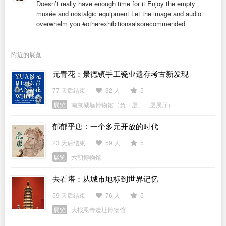
Doesn’t really have enough time for it Enjoy the empty
musée and nostalgic equipment Let the image and audio
overwhelm you #otherexhibitionsalsorecommended
附近的展览
元青花：景德镇手工瓷业遗存考古新发现
77 天后结束
32 人
5
展览
南京城墙博物馆（负一层、一层展厅）
郁郁乎唐：一个多元开放的时代
23 天后结束
59 人
5
展览
六朝博物馆
去看塔：从城市地标到世界记忆
59 天后结束
76 人
5
展览
大报恩寺遗址博物馆