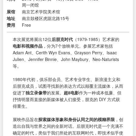
周一闭馆
展馆
南京艺术学院美术馆
地址
南京鼓楼区虎踞北路15号
费用
Free
本次展览将展出12位
后朋克时代
（1979-1985）艺术家的
电影和视频作品
，分为7个放映单元。参展艺术家包括
Adam Ant、Cerith Wyn Evans、Grayson Perry、Isaac
Julien、Jennifer Binnie、John Maybury、Neo-Naturists
等。
1980年代初，俱乐部会员、艺术专业学生、新浪漫主义和
后朋克成员，试图寻找新的表达方式以颠覆主流媒体，从而
促进了
独立录像带
的发展。
超8电影
作为一种成本低廉、但
抒情明显而直接的新媒体被人们接受，朋克的 DIY 方式获
得重生。
展映作品旨在
探索媒体形象和身份认同之间的模糊界限
，创
造出自我与世界之间的全新对话。后朋克时代是一个充满不
确定的时代，类似于我们所处的互联网时代，即技术似乎使