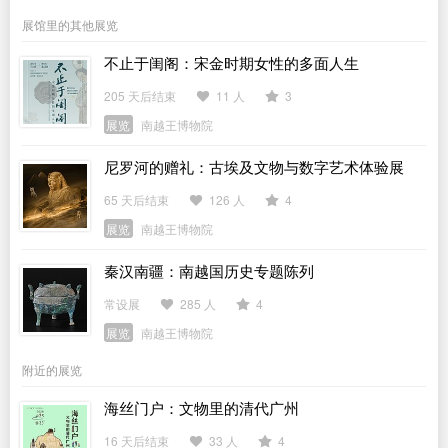
展馆里的其他展览
不止于闺阁：宋金时期女性的多面人生
205 天后结束
11 人
3
展览
南越王博物院
尼罗河的赠礼：古埃及文物与数字艺术体验展
65 天后结束
126 人
4
展览
南越王博物院
秦汉南疆：南越国历史专题陈列
常设展
285 人
4
展览
南越王博物院
附近的展览
海丝门户：文物里的清代广州
16 天后结束
33 人
4