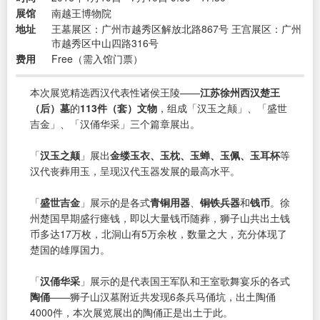
展馆
南越王博物院
地址
王墓展区：广州市越秀区解放北路867号 王宫展区：广州
市越秀区中山四路316号
费用
Free（需入馆门票）
本次展览精选西汉代表性诸侯王陵——
江苏徐州西汉楚王
（后）墓
的
113件（套）文物
，组成「汉玉之颠」、「盛世
吉金」、「汉俑华采」三个篇章展出。
「
汉玉之颠
」展出
金缕玉衣、玉枕、玉蝉、玉佩、玉耳杯
等
汉代丧葬用玉，呈现汉代玉器发展的最高水平。
「
盛世吉金
」展示的是各式
青铜用器
、
铜铁兵器
和
钱币
。徐
州楚国早期盛行瘗钱，即以大量钱币随葬，狮子山共出土钱
币多达17万枚，北洞山有5万余枚，数量之大，充分体现了
楚国的雄厚国力。
「
汉俑华采
」展示的是代表国王军队和王室歌舞宴乐的各式
陶俑
——狮子山汉墓附近共发现6条兵马俑坑，出土陶俑
4000件，本次展览展出的陶俑正是出土于此。