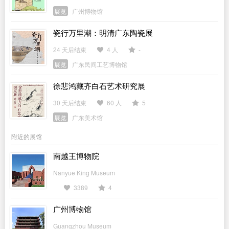
展览
广州博物馆
瓷行万里潮：明清广东陶瓷展
24 天后结束
4 人
-
展览
广东民间工艺博物馆
徐悲鸿藏齐白石艺术研究展
30 天后结束
60 人
5
展览
广东美术馆
附近的展馆
南越王博物院
Nanyue King Museum
3389
4
广州博物馆
Guangzhou Museum