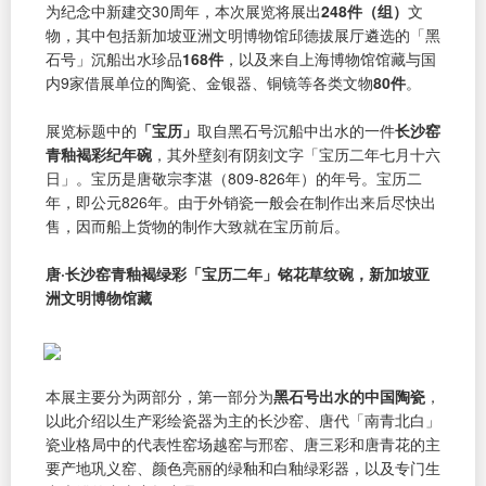
为纪念中新建交30周年，本次展览将展出
248件（组）
文
物，其中包括新加坡亚洲文明博物馆邱德拔展厅遴选的「黑
石号」沉船出水珍品
168件
，以及来自上海博物馆馆藏与国
内9家借展单位的陶瓷、金银器、铜镜等各类文物
80件
。
展览标题中的
「宝历」
取自黑石号沉船中出水的一件
长沙窑
青釉褐彩纪年碗
，其外壁刻有阴刻文字「宝历二年七月十六
日」。宝历是唐敬宗李湛（809-826年）的年号。宝历二
年，即公元826年。由于外销瓷一般会在制作出来后尽快出
售，因而船上货物的制作大致就在宝历前后。
唐·长沙窑青釉褐绿彩「宝历二年」铭花草纹碗，新加坡亚
洲文明博物馆藏
本展主要分为两部分，第一部分为
黑石号出水的中国陶瓷
，
以此介绍以生产彩绘瓷器为主的长沙窑、唐代「南青北白」
瓷业格局中的代表性窑场越窑与邢窑、唐三彩和唐青花的主
要产地巩义窑、颜色亮丽的绿釉和白釉绿彩器，以及专门生