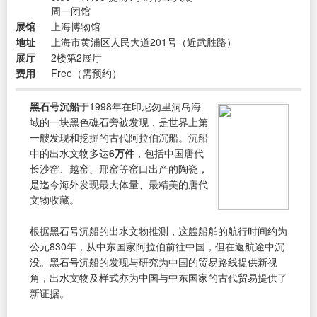
周一闭馆
展馆
上海博物馆
地址
上海市黄浦区人民大道201号（近武胜路）
展厅
2楼第2展厅
费用
Free（需预约）
黑石号沉船
于1998年在印尼勿里洞岛海
域的一块黑色礁石旁被发现，是世界上第
一艘发现和挖掘的古代阿拉伯沉船。沉船
中的出水文物多达
6万件
，包括中国唐代
长沙窑、越窑、邢窑等窑口出产的陶瓷，
是迄今海外发现最大体量、最精美的唐代
文物收藏。
根据黑石号沉船的出水文物推测，这艘船舶的航行时间约为
公元830年，从中东国家阿拉伯前往中国，但在返航途中沉
没。黑石号沉船的发现与研究为中国的贸易路线提供新视
角，出水文物及样式亦为中国与中东国家的古代贸易提供了
新证据。