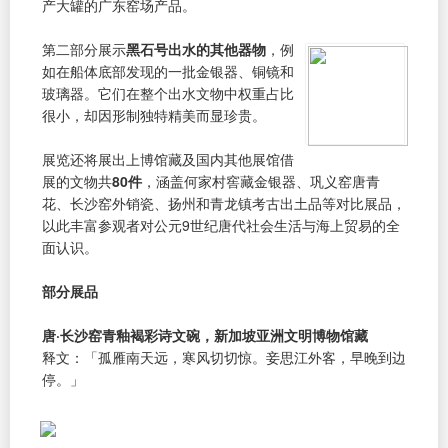
产大罐的广东窑场产品。
第二部分展示
黑石号出水的其他器物
，例
如在船体底部发现的一批金银器、铜镜和
玻璃器。它们在整个出水文物中权重占比
很小，却因形制独特精美而显珍贵。
展览还将展出上博馆藏及国内其他展馆借
展的文物共
80件
，涵盖何家村窖藏金银器、巩义窑唐青
花、长沙窑外销瓷、扬州和青龙镇考古出土品等对比展品，
以此丰富参观者对公元9世纪唐代社会生活与海上贸易的全
面认识。
部分展品
唐·长沙窑青釉褐彩诗文碗，新加坡亚洲文明博物馆藏
释文：「孤雁南天远，寒风切切惊。妾思江外客，早晚到边
停。」