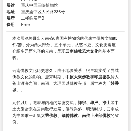
展馆
重庆中国三峡博物馆
地址
重庆渝中区人民路236号
展厅
二楼临展厅B
费用
Free
本次展览将展出云南省6家国有博物馆的代表性佛教文物
95
件/套
，分为两大部分、五个单元，从艺术史、文化史角度
介绍多元而包容的云南，呈现
云南佛教艺术文化
的基本面
貌。
云南佛教文化历史悠久，由于地缘关系，很早就接受了异域
佛教文化的影响。唐宋时期，
中原大乘佛教
和
印度密教
传入
苍山洱海之间，南诏、大理国以佛教兴邦，后世称为「
妙香
城
」。
元代以后，随着与内地的紧密交流，
禅宗、华严、净土
等中
土大乘诸宗在云南取得发展，佛教兴盛；明清时期，云南成
为中国唯一汇集
大乘佛教、藏传佛教、南传上座部佛教
的省
份。