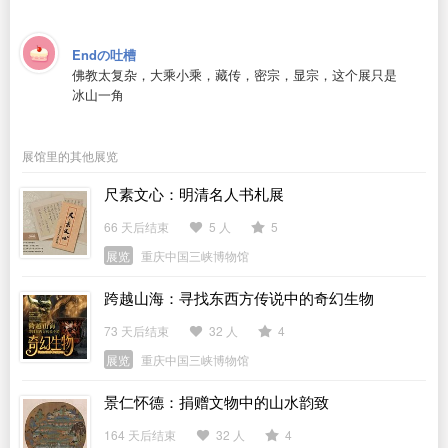
Endの吐槽
佛教太复杂，大乘小乘，藏传，密宗，显宗，这个展只是
冰山一角
展馆里的其他展览
尺素文心：明清名人书札展
66 天后结束
5 人
5
展览
重庆中国三峡博物馆
跨越山海：寻找东西方传说中的奇幻生物
73 天后结束
32 人
4
展览
重庆中国三峡博物馆
景仁怀德：捐赠文物中的山水韵致
164 天后结束
32 人
4