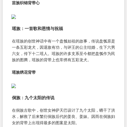
苗族织锦背带心
瑶族：一首歌和恩情与祝福
在瑶族的创世神话中有一个盘瓠始祖的故事，传说盘瓠原是
一条五彩龙犬，因退敌有功，与评王的公主结婚，生下六男
六女，传下十二瑶人。瑶族的许多支系至今都把盘瓠作为民
族的图腾，瑶族的背带上也常绣有五彩龙犬。
瑶族绣花背带
侗族：九个太阳的传说
在侗族古歌中，创世女神萨天巴设计了九个太阳，晒干了洪
水，解救了后来繁衍侗族后代的姜良、姜妹。因而在侗族妇
女的背带上出现得最多的图案是太阳。