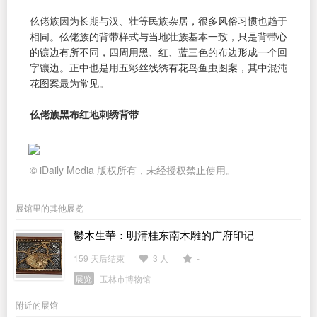
仫佬族因为长期与汉、壮等民族杂居，很多风俗习惯也趋于
相同。仫佬族的背带样式与当地壮族基本一致，只是背带心
的镶边有所不同，四周用黑、红、蓝三色的布边形成一个回
字镶边。正中也是用五彩丝线绣有花鸟鱼虫图案，其中混沌
花图案最为常见。
仫佬族黑布红地刺绣背带
© iDaily Media 版权所有，未经授权禁止使用。
展馆里的其他展览
鬱木生華：明清桂东南木雕的广府印记
159 天后结束
3 人
-
展览
玉林市博物馆
附近的展馆