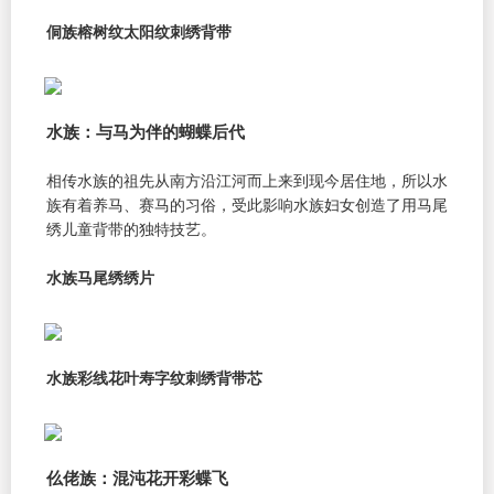
侗族榕树纹太阳纹刺绣背带
水族：与马为伴的蝴蝶后代
相传水族的祖先从南方沿江河而上来到现今居住地，所以水
族有着养马、赛马的习俗，受此影响水族妇女创造了用马尾
绣儿童背带的独特技艺。
水族马尾绣绣片
水族彩线花叶寿字纹刺绣背带芯
仫佬族：混沌花开彩蝶飞