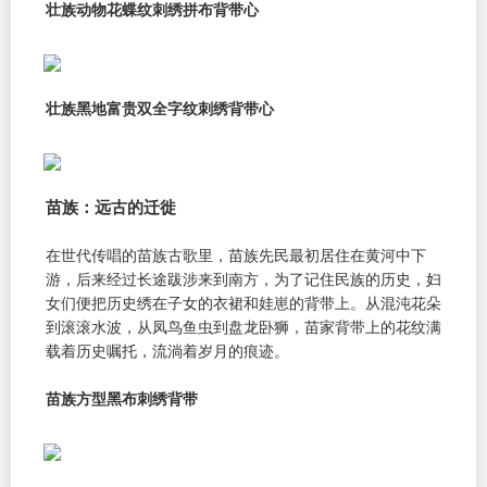
壮族动物花蝶纹刺绣拼布背带心
壮族黑地富贵双全字纹刺绣背带心
苗族：远古的迁徙
在世代传唱的苗族古歌里，苗族先民最初居住在黄河中下
游，后来经过长途跋涉来到南方，为了记住民族的历史，妇
女们便把历史绣在子女的衣裙和娃崽的背带上。从混沌花朵
到滚滚水波，从凤鸟鱼虫到盘龙卧狮，苗家背带上的花纹满
载着历史嘱托，流淌着岁月的痕迹。
苗族方型黑布刺绣背带