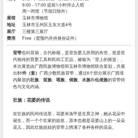
9:00 - 17:00 提前1小时停止入馆
周一闭馆（节假日除外）
展馆
玉林市博物馆
地址
玉林市玉州区玉东大道4号
展厅
三楼第三展厅
费用
Free（需预约并持身份证件）
背带
也叫背扇，古代称襁，是背负婴儿所用的布兜，曾是世
代相传的育婴工具和民间工艺品，被喻为「背上的摇篮」。
本次展览由广西民族博物馆和玉林市博物馆联合策划，共展
出
51件（套）
广西少数民族背带，通过6个部分展示广西境
内聚居的
壮族
、
苗族
、
瑶族
、
侗族
、
水族
和
仫佬族
的背带特
色与文化内涵。
壮族：花婆的传说
在壮族的民间传说里，花婆米洛甲是生育之神，她从花朵中
诞生，而一个个壮家的娃崽，原本也都是花婆山上的一朵朵
花儿，因此壮族娃娃的背带上绣满了各种各样的花朵。