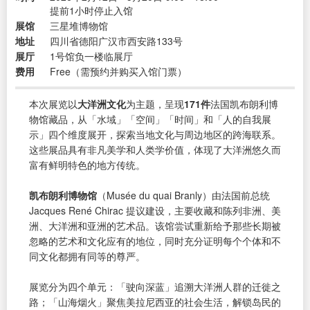
提前1小时停止入馆
展馆
三星堆博物馆
地址
四川省德阳广汉市西安路133号
展厅
1号馆负一楼临展厅
费用
Free（需预约并购买入馆门票）
本次展览以
大洋洲文化
为主题，呈现
171件
法国凯布朗利博
物馆藏品，从「水域」「空间」「时间」和「人的自我展
示」四个维度展开，探索当地文化与周边地区的跨海联系。
这些展品具有非凡美学和人类学价值，体现了大洋洲悠久而
富有鲜明特色的地方传统。
凯布朗利博物馆
（Musée du quai Branly）由法国前总统
Jacques René Chirac 提议建设，主要收藏和陈列非洲、美
洲、大洋洲和亚洲的艺术品。该馆尝试重新给予那些长期被
忽略的艺术和文化应有的地位，同时充分证明每个个体和不
同文化都拥有同等的尊严。
展览分为四个单元：「驶向深蓝」追溯大洋洲人群的迁徙之
路；「山海烟火」聚焦美拉尼西亚的社会生活，解锁岛民的