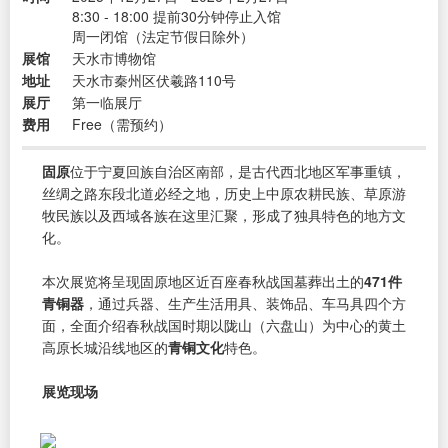
8:30 - 18:00 提前30分钟停止入馆
周一闭馆（法定节假日除外）
展馆
天水市博物馆
地址
天水市秦州区伏羲路110号
展厅
第一临展厅
费用
Free（需预约）
固原
位于宁夏回族自治区南部，是古代西北地区军事重镇，
丝绸之路东段北道必经之地，历史上中原农耕民族、草原游
牧民族以及西域各族在这里汇聚，形成了独具特色的地方文
化。
本次展览将呈现固原地区近百座春秋战国墓葬出土的
471件
青铜器
，通过兵器、生产生活用具、装饰品、车马具四个方
面，全面介绍春秋战国时期以陇山（六盘山）为中心的黄土
高原长城沿线地区的
青铜文化
特色。
展览现场