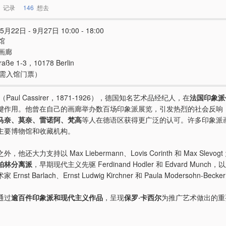
记录
146
想去
5月22日 - 9月27日 10:00 - 18:00
馆
画廊
raße 1-3，10178 Berlin
e（需入馆门票）
（Paul Cassirer，1871-1926），德国知名艺术品经纪人，在
法国印象派
键作用。他曾在自己的画廊举办数百场印象派展览，引发热烈的社会反响
马奈、莫奈、雷诺阿、梵高
等人在德语区获得更广泛的认可。许多印象派
主要博物馆和收藏机构。
他还大力支持以 Max Liebermann、Lovis Corinth 和 Max Slevog
柏林分离派
，早期现代主义先驱 Ferdinand Hodler 和 Edvard Munc
rnst Barlach、Ernst Ludwig Kirchner 和 Paula Modersohn-Becke
通过
逾百件印象派和现代主义作品
，呈现
保罗·卡西尔
为推广艺术做出的重