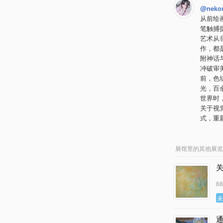
@neko
从前绘
笔触捕
艺术从
作，都
附神话
冲破审
前，色
光，百
世界时
关于视
式，重
展馆里的其他展览
关
6