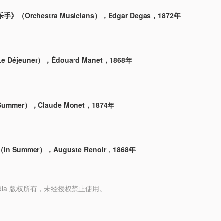
（Orchestra Musicians），Edgar Degas，1872年
Déjeuner），Édouard Manet，1868年
mmer），Claude Monet，1874年
 Summer），Auguste Renoir，1868年
y Media 版权所有，未经授权禁止使用。