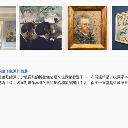
跑遍印象派的画展
畫都是館藏，少數從別的博物館借過來但我都看過了⋯⋯布展邏輯是以收藏家本
轉為主線，因而對畫作本身的藝術風格和流派關注不多。似乎一直都是舊國家畫
。