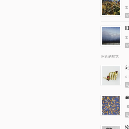
常
旧
常
附近的展览
4
1
埃