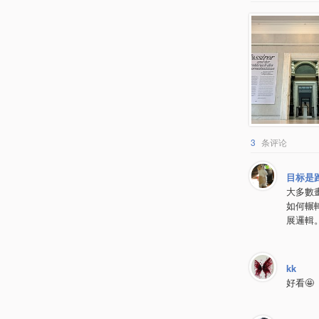
3
条评论
目标是
大多數
如何輾
展邏輯
kk
好看🤩