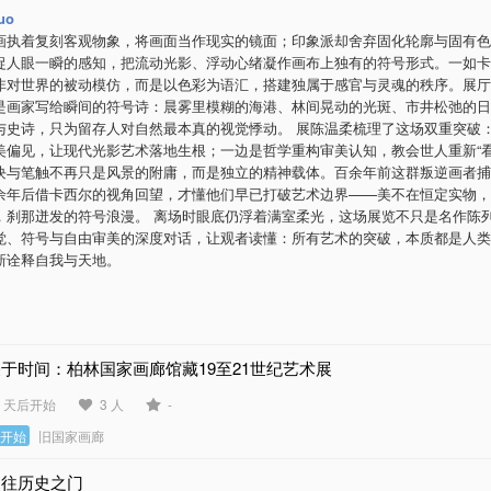
uo
画执着复刻客观物象，将画面当作现实的镜面；印象派却舍弃固化轮廓与固有色
捉人眼一瞬的感知，把流动光影、浮动心绪凝作画布上独有的符号形式。一如卡
非对世界的被动模仿，而是以色彩为语汇，搭建独属于感官与灵魂的秩序。展厅
是画家写给瞬间的符号诗：晨雾里模糊的海港、林间晃动的光斑、市井松弛的日
与史诗，只为留存人对自然最本真的视觉悸动。 展陈温柔梳理了这场双重突破
美偏见，让现代光影艺术落地生根；一边是哲学重构审美认知，教会世人重新“看
块与笔触不再只是风景的附庸，而是独立的精神载体。百余年前这群叛逆画者捕
余年后借卡西尔的视角回望，才懂他们早已打破艺术边界——美不在恒定实物，
，刹那迸发的符号浪漫。 离场时眼底仍浮着满室柔光，这场展览不只是名作陈
觉、符号与自由审美的深度对话，让观者读懂：所有艺术的突破，本质都是人类
新诠释自我与天地。
于时间：柏林国家画廊馆藏19至21世纪艺术展
8 天后开始
3 人
-
未开始
旧国家画廊
通往历史之门