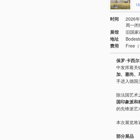
16
时间
2026年
周一闭
展馆
旧国家
地址
Bodest
费用
Fre
保罗·卡西尔
中发挥着关
加、塞尚、
手进入德国
除法国艺术之外，
国印象派和
的先锋派艺术家 E
本次展览将
部分展品