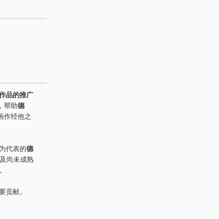
作品的推广
，帮助
德
画作经他之
t 为代表的
德
h，以及尚未成熟
r。
要贡献。