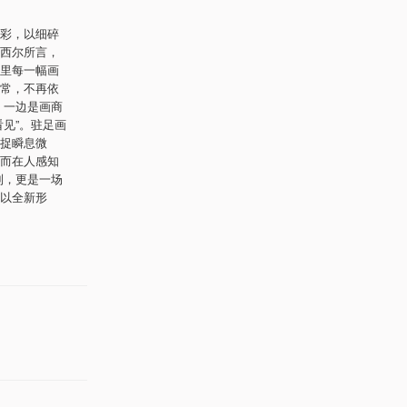
彩，以细碎
西尔所言，
里每一幅画
常，不再依
：一边是画商
见”。驻足画
捉瞬息微
而在人感知
列，更是一场
以全新形