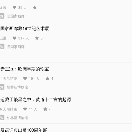
设展
35 人
-
展览
旧国家画廊
国家画廊藏19世纪艺术展
设展
317 人
5
展览
旧国家画廊
刻赤王冠：欧洲早期的珍宝
11 天后结束
191 人
4
展览
柏林新博物馆
命运藏于繁星之中：黄道十二宫的起源
56 天后结束
11 人
-
展览
柏林新博物馆
及语词典出版100周年展