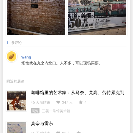
1
条评论
wang
场馆就在丸之内北口。人不多，可以现场买票。
附近的展览
咖啡馆里的艺术家：从马奈、梵高、劳特累克到
毕加索
45 天后结束
347 人
4
展览
三菱一号馆美术馆
莫奈与雷东
45 天后结束
21 人
5