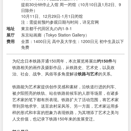
提前30分钟停止入馆 周一闭馆（10月10日及1月2日、9
日除外）
10月11日、12月29日-1月1日闭馆
注：需提前预约参观日期与时间，详见官网
地址
東京都千代田区丸の内1-9-1
展厅
东京站画廊（Tokyo Station Gallery）
费用
全票：1400日元 高中及大学生：1200日元 初中生及以下
免费
为纪念日本铁路开通150周年，本次展览将展出
约150件
与
铁路相关的画作及摄影作品，从铁路史、艺术史，以及政
治、社会、战争、风俗等多角度解读
铁路与艺术
的关系。
铁路能为艺术家提供创作灵感和素材，沿铁道行进的列车、
被夕阳照亮的铁轨、站在铁路前候车的人群等场景，在诸多
艺术家的笔下都有所表现。铁路扩大了活动范围，将艺术家
带到异地求学、送至农村采风等。另一方面，艺术家运用多
样的形式和丰富的想象力表现铁路，为其增添了艺术之美与
人文价值，也记录下铁路150年来的发展变迁。