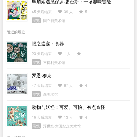
毕加索遇见保罗·史密斯：一场趣味冒险
45 天后结束
39 人
5
展览
国立新美术馆
附近的展览
眼之盛宴：食器
23 天后结束
1 人
-
展览
三得利美术馆
罗恩·穆克
47 天后结束
67 人
4
展览
森美术馆
动物与妖怪：可爱、可怕、有点奇怪
16 天后结束
13 人
4
展览
浮世绘·太田纪念美术馆