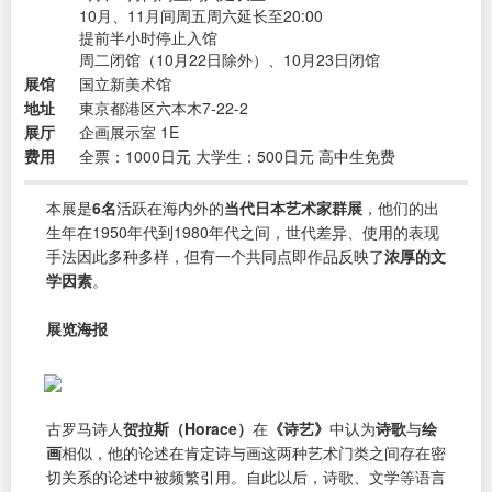
10月、11月间周五周六延长至20:00
提前半小时停止入馆
周二闭馆（10月22日除外）、10月23日闭馆
展馆
国立新美术馆
地址
東京都港区六本木7-22-2
展厅
企画展示室 1E
费用
全票：1000日元 大学生：500日元 高中生免费
本展是
6名
活跃在海内外的
当代日本艺术家群展
，他们的出
生年在1950年代到1980年代之间，世代差异、使用的表现
手法因此多种多样，但有一个共同点即作品反映了
浓厚的文
学因素
。
展览海报
古罗马诗人
贺拉斯（Horace）
在
《诗艺》
中认为
诗歌
与
绘
画
相似，他的论述在肯定诗与画这两种艺术门类之间存在密
切关系的论述中被频繁引用。自此以后，诗歌、文学等语言