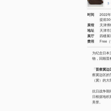
3
时间
2022年
提前3
展馆
天津博
地址
天津市
展厅
四楼展
费用
Free
为纪念日本
物，回顾晋
「
晋察冀边
察冀边区的
（冀）的大
抗日战争期
日根据地积
美誉。