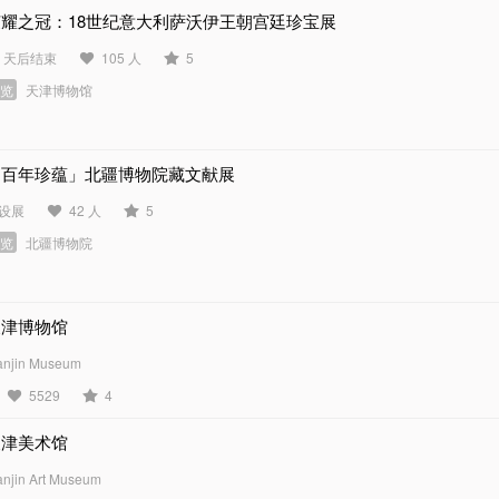
荣耀之冠：18世纪意大利萨沃伊王朝宫廷珍宝展
4 天后结束
105 人
5
展览
天津博物馆
「百年珍蕴」北疆博物院藏文献展
设展
42 人
5
展览
北疆博物院
天津博物馆
anjin Museum
5529
4
天津美术馆
anjin Art Museum