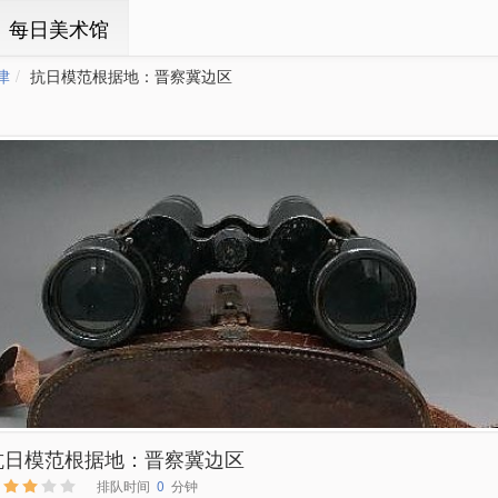
ㆍ每日美术馆
津
抗日模范根据地：晋察冀边区
抗日模范根据地：晋察冀边区
排队时间
0
分钟