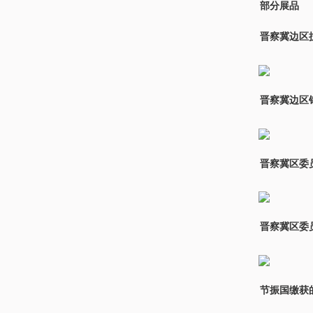
部分展品
晋察冀边区
晋察冀边区
晋察冀区委
晋察冀区委
节振国缴获