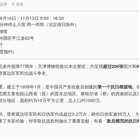
记录
4
想去
8月16日 - 11月13日 9:00 - 16:30
0分钟停止入馆 周一闭馆（法定假日除外）
物馆
河西区平江道62号
厅
（需预约）
无条件投降77周年，天津博物馆推出本次展览，共呈现
超过200张
照片和
察冀边区军民抗战斗争史。
区
」建立于1938年1月，是中国共产党在敌后创建的
第一个抗日根据地
。
范围主要包括山西省（晋）的晋东北地区、察哈尔省（察）的西南部以及
部分地区，面积约为10万平方公里，总人口约1000万。
间，晋察冀边区军民和日伪军作战超过3.2万次，毙伤日伪军逾35万人，
累了丰富经验，对夺取抗战胜利做出了重要贡献，有着「
敌后模范的抗日