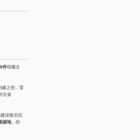
90件
馆藏文
创建之初，晋
河北省
为建设敌后抗
根据地
」的