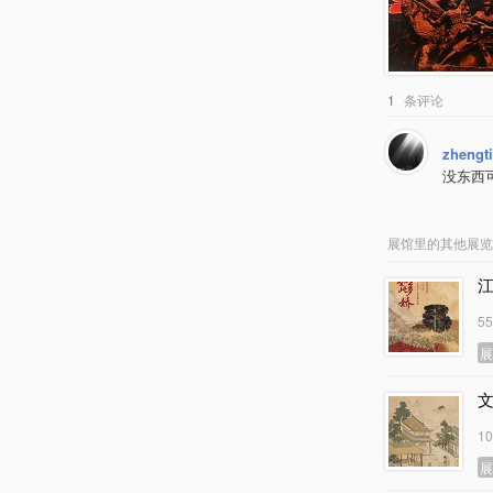
1
条评论
zhengt
没东西
展馆里的其他展览
5
1