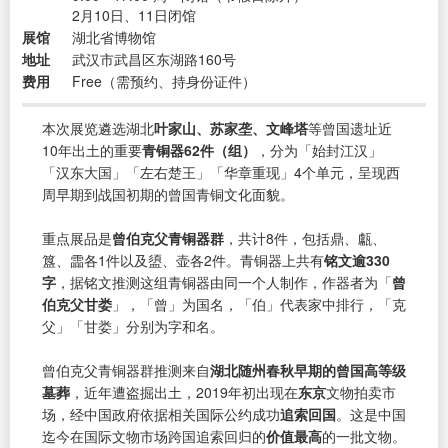
2月10日、11日闭馆
展馆
湖北省博物馆
地址
武汉市武昌区东湖路160号
费用
Free（需预约、持身份证件）
本次展览遴选湖北
叶家山、苏家垄、文峰塔
等曾国遗址近
10年出土的重要
青铜器62件（组）
，分为「始封江汉」
「汉东大国」「左右楚王」「华章重现」4个单元，呈现西
周早期到战国初期的曾国青铜文化面貌。
重点展品是
曾伯克父青铜器群
，共计8件，包括鼎、甗、
簋、霝各1件以及盨、壶各2件。青铜器上共有
铭文逾330
字
，据铭文推测这组青铜器由同一个人制作，作器者为「
曾
伯克父甘娄
」，「曾」为国名，「伯」代表家中排行，「克
父」「甘娄」分别为字和名。
曾伯克父青铜器群推测来自
湖北随州春秋早期的曾国高等级
墓葬
，近年遭盗掘出土，2019年初出现在
东京
文物拍卖市
场，经中国政府依据相关国际公约成功
追索回国
。这是中国
迄今在国际文物市场跨国追索回归的
价值最高
的一批文物。