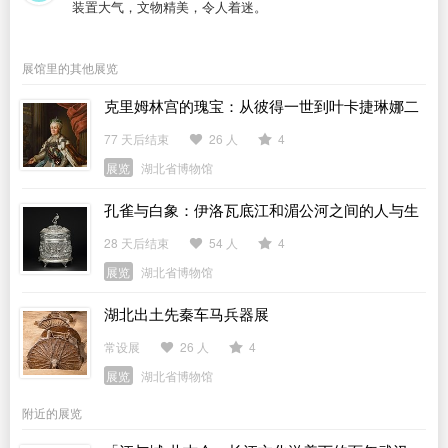
装置大气，文物精美，令人着迷。
展馆里的其他展览
克里姆林宫的瑰宝：从彼得一世到叶卡捷琳娜二
世
77 天后结束
26 人
4
展览
湖北省博物馆
孔雀与白象：伊洛瓦底江和湄公河之间的人与生
活
28 天后结束
54 人
4
展览
湖北省博物馆
湖北出土先秦车马兵器展
常设展
26 人
4
展览
湖北省博物馆
附近的展览