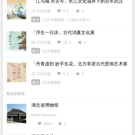
「江与城 共古今」长江文化滋养下的百年武汉
70 天后结束
8 人
3
展览
江汉关博物馆（三楼交流展厅）
「浮生一日凉」古代消夏文化展
83 天后结束
25 人
4
展览
武汉博物馆
「丹青遗韵 妙手生花」北方草原古代壁画艺术展
42 天后结束
5 人
3
展览
武汉博物馆
附近的展馆
湖北省博物馆
Hubei Museum
4665
5