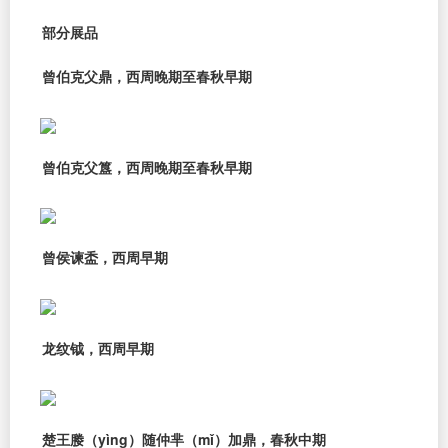
部分展品
曾伯克父鼎，西周晚期至春秋早期
曾伯克父簋，西周晚期至春秋早期
曾侯谏盉，西周早期
龙纹钺，西周早期
楚王媵（yìng）随仲芈（mǐ）加鼎，春秋中期