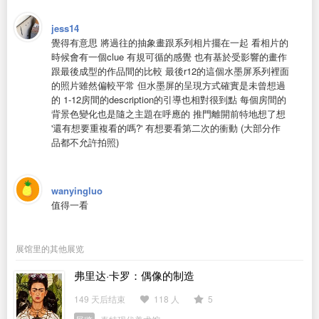
jess14
覺得有意思 將過往的抽象畫跟系列相片擺在一起 看相片的
時候會有一個clue 有規可循的感覺 也有基於受影響的畫作
跟最後成型的作品間的比較 最後r12的這個水墨屏系列裡面
的照片雖然偏較平常 但水墨屏的呈現方式確實是未曾想過
的 1-12房間的description的引導也相對很到點 每個房間的
背景色變化也是隨之主題在呼應的 推門離開前特地想了想
'還有想要重複看的嗎?' 有想要看第二次的衝動 (大部分作
品都不允許拍照)
wanyingluo
值得一看
展馆里的其他展览
弗里达·卡罗：偶像的制造
149 天后结束
118 人
5