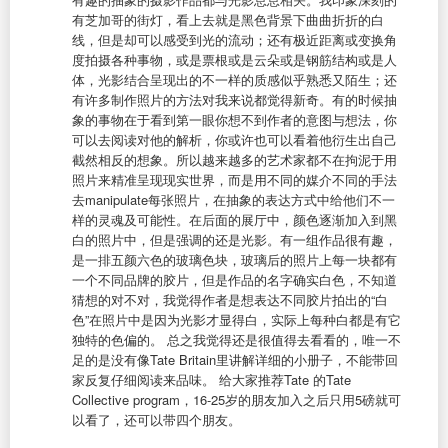
有芝加哥的街灯，看上去就是黑色背景下曲曲折折的白
线，但是却可以感受到光的流动；还有极近距离或变换角
度拍摄各种事物，或是票根或是云朵或是钢筋结构或是人
体，光影结合呈现出的不一样的质感似乎熟悉又陌生；还
有许多制作照片的方法对我来说都觉得新奇。有的时候抽
象的事物在于看到第一眼你想不到作者的意图与想法，你
可以去阅读对他的解析，你或许也可以看着他衍生出自己
截然相反的想象。所以越来越多的艺术家都不在拘泥于用
照片来精准呈现现实世界，而是用不同的媒介不同的手法
去manipulate每张照片，在抽象的表达方式中给他们不一
样的灵魂及可能性。在后面的展厅中，颜色逐渐加入到黑
白的照片中，但是强调的还是光影。有一组作品很有趣，
是一排五颜六色的玻璃色块，玻璃后的照片上每一块都有
一个不同品牌的胶片，但是作品的名字确实白色，不知道
猜想的对不对，我觉得作者是想表达不同胶片拍出的“白
色”在照片中是因为光影才显得白，实际上每种白都是有它
独特的色偏的。 总之我觉得还是很值得去看看的，唯一不
足的是没有像Tate Britain里讲解详细的小册子，不能带回
家反复仔细阅读来品味。 给大家推荐Tate 的Tate
Collective program，16-25岁的朋友加入之后只用5磅就可
以看了，还可以带四个朋友。