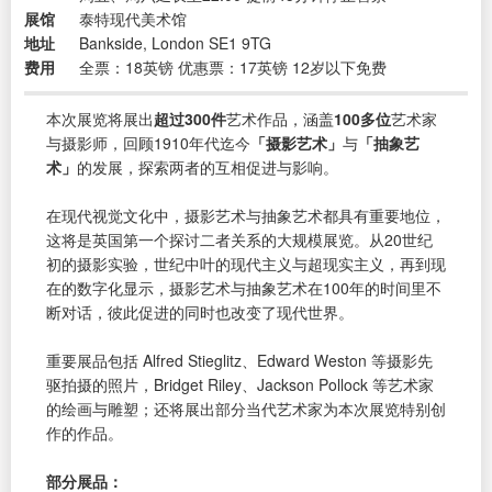
展馆
泰特现代美术馆
地址
Bankside, London SE1 9TG
费用
全票：18英镑 优惠票：17英镑 12岁以下免费
本次展览将展出
超过300件
艺术作品，涵盖
100多位
艺术家
与摄影师，回顾1910年代迄今
「摄影艺术」
与
「抽象艺
术」
的发展，探索两者的互相促进与影响。
在现代视觉文化中，摄影艺术与抽象艺术都具有重要地位，
这将是英国第一个探讨二者关系的大规模展览。从20世纪
初的摄影实验，世纪中叶的现代主义与超现实主义，再到现
在的数字化显示，摄影艺术与抽象艺术在100年的时间里不
断对话，彼此促进的同时也改变了现代世界。
重要展品包括 Alfred Stieglitz、Edward Weston 等摄影先
驱拍摄的照片，Bridget Riley、Jackson Pollock 等艺术家
的绘画与雕塑；还将展出部分当代艺术家为本次展览特别创
作的作品。
部分展品：