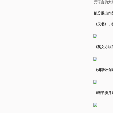
元语言的大
部分展出作
《天书》，徐冰
《英文方块字
《烟草计划》
《猴子捞月》