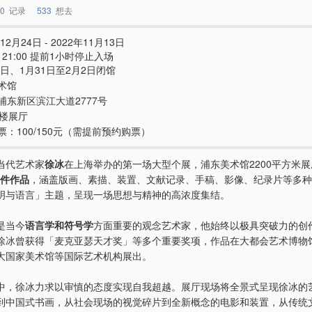
0
记录
533
想去
12月24日 - 2022年11月13日
 - 21:00 提前1小时停止入场
8日、1月31日至2月2日闭馆
术馆
浦东新区滨江大道2777号
3楼展厅
票：100/150元（需提前预约购票）
当代艺术家
徐冰
在上海举办的第一场大型个展，浦东美术馆2200平方米
0件作品
，涵盖版画、素描、装置、文献记录、手稿、影像、纪录片等多种
明与语言」主题，呈现一场思想与精神的高浓度集结。
是当今
语言学和符号学
方面重要的观念艺术家，他始终以极具突破力的创
徐冰曾获得「麦克亚瑟天才奖」等多个重要奖项，作品在大都会艺术博物
大国家美术馆等国际艺术机构展出。
中，徐冰力求以审慎的态度实现自我超越。展厅现场将全景式呈现徐冰的
到中国式书画，从社会现场的视觉碎片到全新概念的电影和装置，从传统