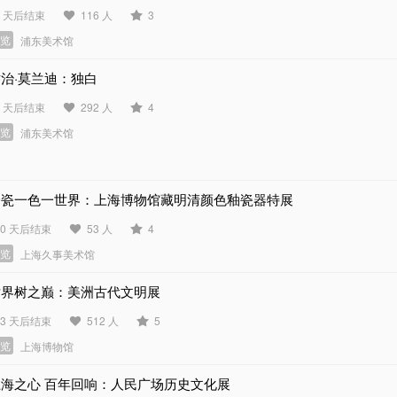
3 天后结束
116 人
3
展览
浦东美术馆
治·莫兰迪：独白
1 天后结束
292 人
4
展览
浦东美术馆
一瓷一色一世界：上海博物馆藏明清颜色釉瓷器特展
90 天后结束
53 人
4
展览
上海久事美术馆
世界树之巅：美洲古代文明展
63 天后结束
512 人
5
展览
上海博物馆
上海之心 百年回响：人民广场历史文化展