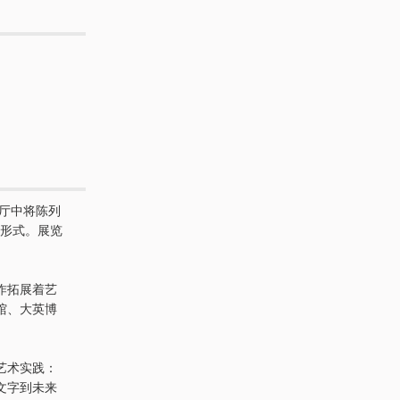
展厅中将陈列
形式。展览
作拓展着艺
馆、大英博
艺术实践：
文字到未来