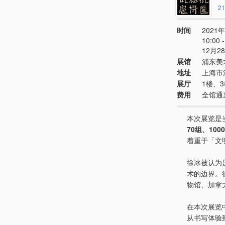
21
时间
2021年
10:00
12月2
展馆
浦东美
地址
上海市
展厅
1楼、
费用
全馆通
本次展览是
70组、100
着重于「文
徐冰被认为
术的边界。
物馆、加拿
在本次展览
从书写体验