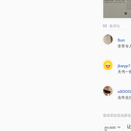
53
条评论
Sun
非常令
jkwyp1
天书一
o0OOO
去年去
展馆里的其他展览