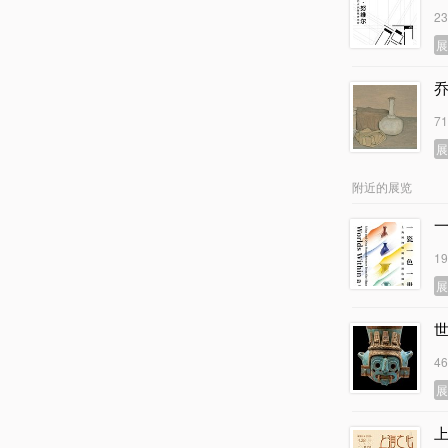
2
乔
7
附近的展览
1
4