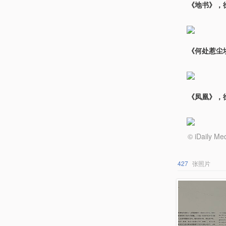
《地书》，徐
《何处惹尘埃
《凤凰》，徐
© iDail
427
张照片