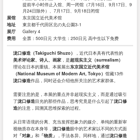
提前半小时停止入馆、周一闭馆（7月16日、9月17日、9
月24日除外）、7月17日、9月18日闭馆
展馆
东京国立近代美术馆
地址
東京都千代田区北の丸公園3-1
展厅
Gallery 4
费用
全票：500日元 大学生：250日元 高中生以下免费
泷口修造（Takiguchi Shuzo）
，近代日本具有代表性的
美术评论家、诗人、画家
，是
超现实主义（surrealism）
理论在日本的重镇。本展展出
东京国立近代美术馆
（National Museum of Modern Art, Tokyo）
馆藏13件
泷口修造
作品，同时还会介绍他所关注的艺术家群体。
需要注意的是，本展的重点并非超现实主义，而是通过吸引
了
泷口修造
目光的那些作品，思考究竟是什么引起了
泷口修
造
的注意，回溯其思维探索的过程。
从日常语境的分离、充当发挥想象力的媒介、单纯的重新审
视物质存在本身等，
泷口修造
眼中的艺术家以不同的方式面
对
「对象」
和
「物质」
，手法各异。同样地，通过
泷口修造