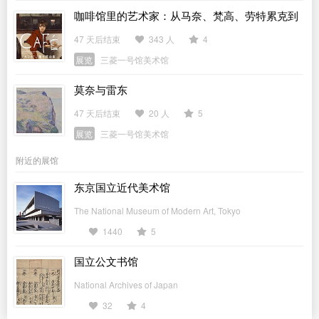
咖啡馆里的艺术家：从马奈、梵高、劳特累克到
毕加索
47 天后结束
343 人
4
展览
三菱一号馆美术馆
莫奈与雷东
47 天后结束
20 人
5
展览
三菱一号馆美术馆
附近的展馆
东京国立近代美术馆
The National Museum of Modern Art, Tokyo
1440
5
国立公文书馆
National Archives of Japan
32
4