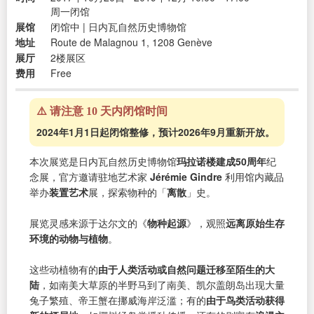
周一闭馆
展馆
闭馆中 | 日内瓦自然历史博物馆
地址
Route de Malagnou 1, 1208 Genève
展厅
2楼展区
费用
Free
⚠️ 请注意 10 天内闭馆时间
2024年1月1日起闭馆整修，预计2026年9月重新开放。
本次展览是日内瓦自然历史博物馆
玛拉诺楼建成50周年
纪
念展，官方邀请驻地艺术家
Jérémie Gindre
利用馆内藏品
举办
装置艺术
展，探索物种的「
离散
」史。
展览灵感来源于达尔文的《
物种起源
》，观照
远离原始生存
环境的动物与植物
。
这些动植物有的
由于人类活动或自然问题迁移至陌生的大
陆
，如南美大草原的半野马到了南美、凯尔盖朗岛出现大量
兔子繁殖、帝王蟹在挪威海岸泛滥；有的
由于鸟类活动获得