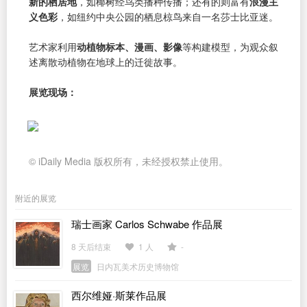
新的栖居地
，如椰树经鸟类播种传播；还有的则富有
浪漫主
义色彩
，如纽约中央公园的栖息椋鸟来自一名莎士比亚迷。
艺术家利用
动植物标本、漫画、影像
等构建模型，为观众叙
述离散动植物在地球上的迁徙故事。
展览现场：
© iDaily Media 版权所有，未经授权禁止使用。
附近的展览
瑞士画家 Carlos Schwabe 作品展
8 天后结束
1 人
-
展览
日内瓦美术历史博物馆
西尔维娅·斯莱作品展