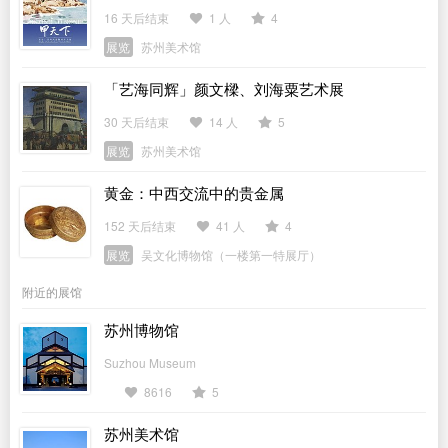
16 天后结束
1 人
4
展览
苏州美术馆
「艺海同辉」颜文樑、刘海粟艺术展
30 天后结束
14 人
5
展览
苏州美术馆
黄金：中西交流中的贵金属
152 天后结束
41 人
4
展览
吴文化博物馆（一楼第一特展厅）
附近的展馆
苏州博物馆
Suzhou Museum
8616
5
苏州美术馆