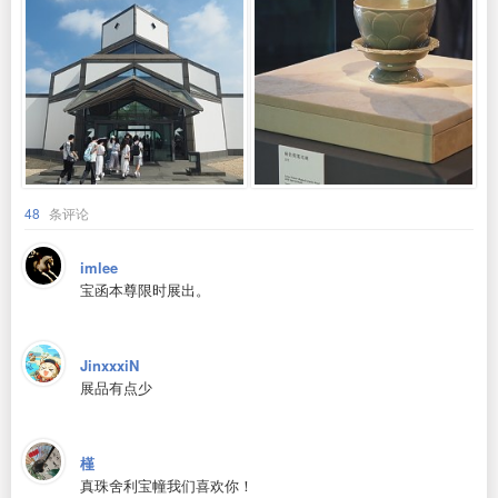
48
条评论
imlee
宝函本尊限时展出。
JinxxxiN
展品有点少
槿
真珠舍利宝幢我们喜欢你！