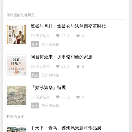
展馆里的其他展览
鹰徽与月桂：拿破仑与法兰西变革时代
79 天后结束
28 人
4
展览
苏州博物馆
问君何处来：贝聿铭和他的家族
69 天后结束
22 人
5
展览
苏州博物馆
「姑苏繁华」特展
65 天后结束
93 人
5
展览
苏州博物馆
附近的展览
甲天下：青岛、苏州风景题材作品展