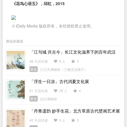
《花鸟心语五》，邱红，2015
© iDaily Media 版权所有，未经授权禁止使用。
附近的展览
「江与城 共古今」长江文化滋养下的百年武汉
68 天后结束
8 人
3
展览
江汉关博物馆（三楼交流展厅）
「浮生一日凉」古代消夏文化展
81 天后结束
28 人
4
展览
武汉博物馆
「丹青遗韵 妙手生花」北方草原古代壁画艺术展
40 天后结束
5 人
3