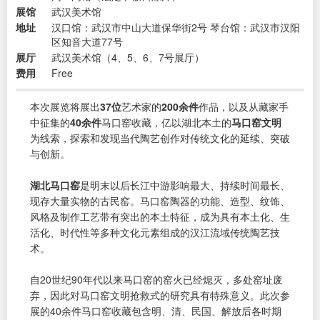
展馆
武汉美术馆
地址
汉口馆：武汉市中山大道保华街2号 琴台馆：武汉市汉阳
区知音大道77号
展厅
武汉美术馆（4、5、6、7号展厅）
费用
Free
本次展览将展出
37位
艺术家的
200余件
作品，以及从藏家手
中征集的
40余件
马口窑收藏，亿以湖北本土的
马口窑文明
为线索，探索和发现当代陶艺创作对传统文化的延续、突破
与创新。
湖北马口窑
是明末以后长江中游影响最大、持续时间最长、
现存大量实物的古民窑。马口窑陶器的功能、造型、纹饰、
风格及制作工艺带有突出的本土特征，成为具有本土化、生
活化、时代性等多种文化元素组成的汉江流域传统陶艺技
术。
自20世纪90年代以来马口窑的窑火已经熄灭，多处窑址废
弃，因此对马口窑文明抢救式的研究具有特殊意义。此次参
展的40余件马口窑收藏包含明、清、民国、解放后各时期