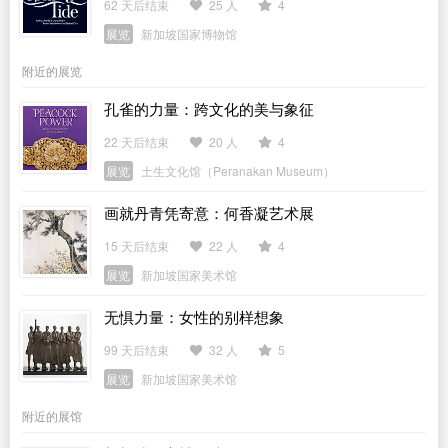
62 天后结束
25 人
4
展览
新加坡国家博物馆
附近的展览
孔雀的力量：跨文化的美与象征
22 天后结束
20 人
4
展览
土生文化馆（Peranakan Museum）
画就丹青凭寄意：何香凝艺术展
15 天后结束
22 人
4
展览
新加坡国家美术馆
无惧力量：女性的别样想象
99 天后结束
32 人
5
展览
新加坡国家美术馆
附近的展馆