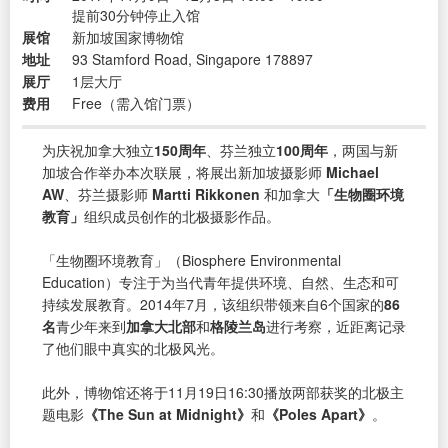
提前30分钟停止入馆
展馆
新加坡国家博物馆
地址
93 Stamford Road, Singapore 178897
展厅
1层大厅
费用
Free（需入馆门票）
为庆祝加拿大独立
150周年
、芬兰独立
100周年
，两国与新
加坡合作举办本次联展，将展出新加坡摄影师
Michael
AW
、芬兰摄影师
Martti Rikkonen
和加拿大
「生物圈环境
教育」
组织成员创作的北极摄影作品。
「生物圈环境教育」（Biosphere Environmental
Education）专注于为当代青年提供环境、自然、生态和可
持续发展教育。2014年7月，该组织带领来自6个国家的
86
名
青少年来到
加拿大北部
和
格陵兰岛
进行考察，近距离记录
了他们眼中真实的北极风光。
此外，博物馆还将于11月19日16:30播放两部获奖的北极主
题电影
《The Sun at Midnight》
和
《Poles Apart》
。