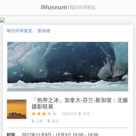
每日环球展览
新加坡
「热带之冰」加拿大-芬兰-新加坡：北极
摄影联展
排队时间
0
分钟
3
记录
5
想去
时间
2017年11月9日 - 12月3日 10:00 - 19:00