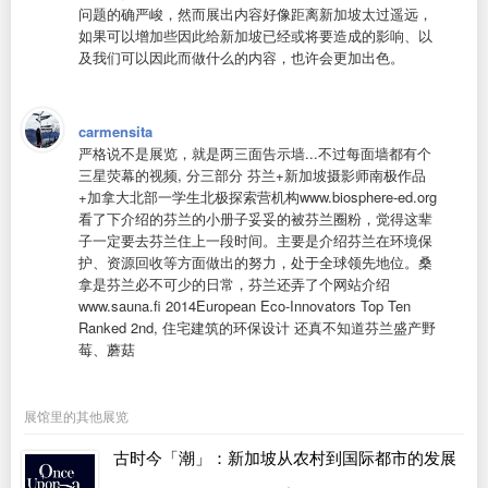
问题的确严峻，然而展出内容好像距离新加坡太过遥远，
如果可以增加些因此给新加坡已经或将要造成的影响、以
及我们可以因此而做什么的内容，也许会更加出色。
carmensita
严格说不是展览，就是两三面告示墙...不过每面墙都有个
三星荧幕的视频, 分三部分 芬兰+新加坡摄影师南极作品
+加拿大北部一学生北极探索营机构www.biosphere-ed.org
看了下介绍的芬兰的小册子妥妥的被芬兰圈粉，觉得这辈
子一定要去芬兰住上一段时间。主要是介绍芬兰在环境保
护、资源回收等方面做出的努力，处于全球领先地位。桑
拿是芬兰必不可少的日常，芬兰还弄了个网站介绍
www.sauna.fi 2014European Eco-Innovators Top Ten
Ranked 2nd, 住宅建筑的环保设计 还真不知道芬兰盛产野
莓、蘑菇
展馆里的其他展览
古时今「潮」：新加坡从农村到国际都市的发展
历程