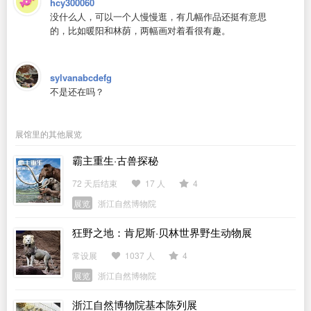
hcy300060
没什么人，可以一个人慢慢逛，有几幅作品还挺有意思
的，比如暖阳和林荫，两幅画对着看很有趣。
sylvanabcdefg
不是还在吗？
展馆里的其他展览
霸主重生·古兽探秘
72 天后结束
17 人
4
展览
浙江自然博物院
狂野之地：肯尼斯·贝林世界野生动物展
常设展
1037 人
4
展览
浙江自然博物院
浙江自然博物院基本陈列展