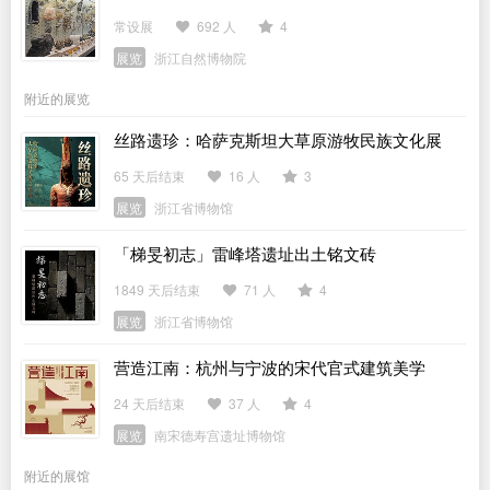
常设展
692 人
4
展览
浙江自然博物院
附近的展览
丝路遗珍：哈萨克斯坦大草原游牧民族文化展
65 天后结束
16 人
3
展览
浙江省博物馆
「梯旻初志」雷峰塔遗址出土铭文砖
1849 天后结束
71 人
4
展览
浙江省博物馆
营造江南：杭州与宁波的宋代官式建筑美学
24 天后结束
37 人
4
展览
南宋德寿宫遗址博物馆
附近的展馆