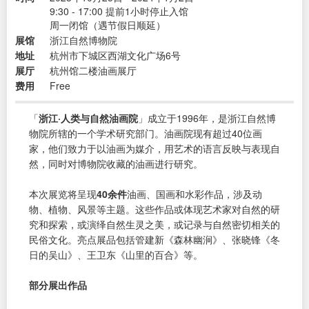
9:30 - 17:00 提前1小时停止入馆
周一闭馆（遇节假日顺延）
展馆
浙江自然博物院
地址
杭州市下城区西湖文化广场6号
展厅
杭州馆二楼油画展厅
费用
Free
「
浙江·人类与自然油画院
」成立于1996年，是浙江自然博
物院所辖的一个学术研究部门。油画院现有超过40位画
家，他们致力于以油画为媒介，用艺术的语言反映与表现自
然，同时对博物院收藏的油画进行研究。
本次展览将呈现
40余件
油画、国画和水彩作品，涉及动
物、植物、风景等主题。这些作品或体现艺术家对自然的研
究和探索，或演绎自然生灵之美，或记录与自然密切相关的
民俗文化。亮点展品包括管建新《森林幽涧》、张晓锋《冬
日的吴山》、王卫东《山里的百合》等。
部分展出作品