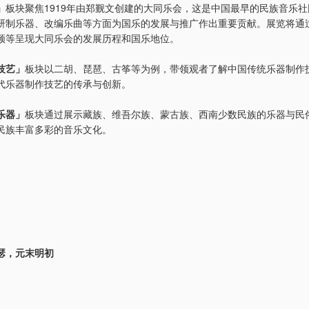
」
板块聚焦1919年由郑觐文创建的大同乐会，这是中国最早的民族音乐
研制乐器、改编乐曲等方面为国乐的发展与推广作出重要贡献。展览将通
频等呈现大同乐会的发展历程和国乐地位。
技艺」
板块以二胡、琵琶、古筝等为例，带领观者了解中国传统乐器制作
代乐器制作技艺的传承与创新。
乐器」
板块通过展示藏族、维吾尔族、蒙古族、西南少数民族的乐器与民
民族丰富多彩的音乐文化。
瑟，元末明初