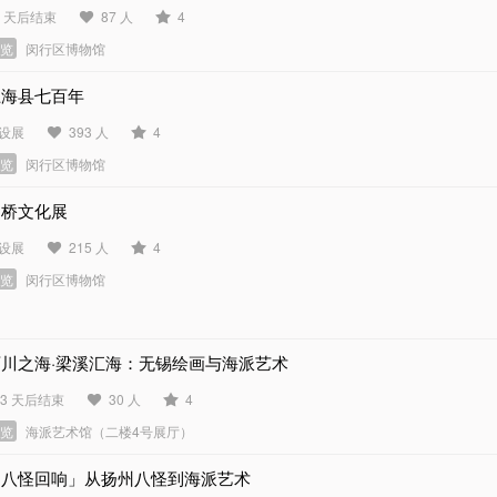
9 天后结束
87 人
4
展览
闵行区博物馆
上海县七百年
设展
393 人
4
展览
闵行区博物馆
马桥文化展
设展
215 人
4
展览
闵行区博物馆
百川之海·梁溪汇海：无锡绘画与海派艺术
13 天后结束
30 人
4
展览
海派艺术馆（二楼4号展厅）
「八怪回响」从扬州八怪到海派艺术