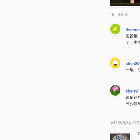
15
条评论
lisama
常设展
了，中
chen20
一般，
sherry
很值得
等少数
展馆里的其他展览