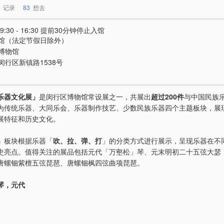
记录
83
想去
9:30 - 16:30 提前30分钟停止入馆
馆（法定节假日除外）
博物馆
闵行区新镇路1538号
乐器文化展」
是闵行区博物馆常设展之一，共展出
超过200件
与中国民族
为传统乐器、大同乐会、乐器制作技艺、少数民族乐器四个主题板块，展
展特征和历史文化。
」
板块根据乐器「
吹、拉、弹、打
」的分类方式进行展示，呈现乐器在不
史亮点。值得关注的展品包括元代「万壑松」琴、元末明初二十五弦大瑟
唐螺钿紫檀五弦琵琶、唐螺钿枫四弦曲项琵琶。
琴，元代