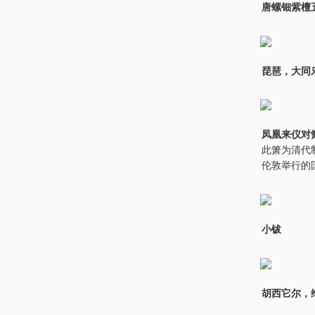
唐螺钿紫檀
琵琶，大同
凤凰来仪对
此箫为清代
伦敦举行的
小钹
胡西它尔，