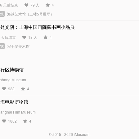
86 天后结束
79 人
4
展览
海派艺术馆（二楼5号展厅）
闲处光阴：上海中国画院藏书画小品展
3 天后结束
18 人
4
展览
程十发美术馆
闵行区博物馆
nhang Museum
933
4
上海电影博物馆
anghai Film Museum
1862
4
© 2015 - 2026
iMuseum
.