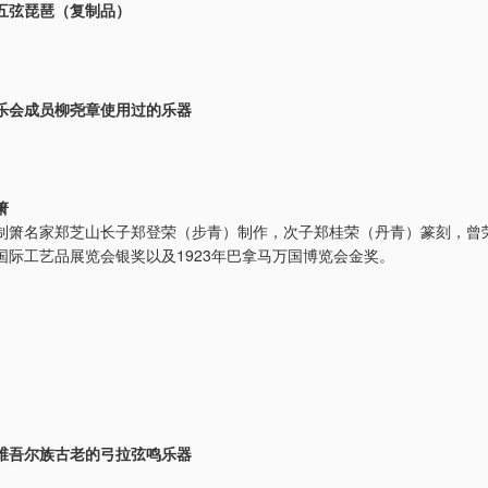
五弦琵琶（复制品）
乐会成员柳尧章使用过的乐器
箫
制箫名家郑芝山长子郑登荣（步青）制作，次子郑桂荣（丹青）篆刻，曾荣
国际工艺品展览会银奖以及1923年巴拿马万国博览会金奖。
维吾尔族古老的弓拉弦鸣乐器