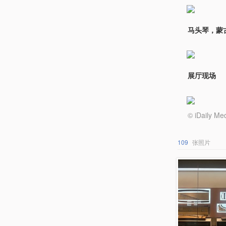
马头琴，蒙
展厅现场
© iDail
109
张照片