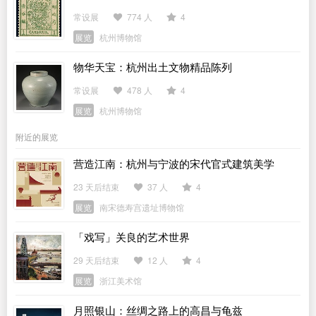
常设展
774 人
4
展览
杭州博物馆
物华天宝：杭州出土文物精品陈列
常设展
478 人
4
展览
杭州博物馆
附近的展览
营造江南：杭州与宁波的宋代官式建筑美学
23 天后结束
37 人
4
展览
南宋德寿宫遗址博物馆
「戏写」关良的艺术世界
29 天后结束
12 人
4
展览
浙江美术馆
月照银山：丝绸之路上的高昌与龟兹