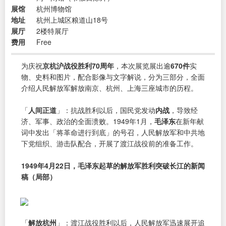
展馆
杭州博物馆
地址
杭州上城区粮道山18号
展厅
2楼特展厅
费用
Free
为庆祝
京杭沪战役胜利70周年
，本次展览展出逾
670件
实
物、史料和图片，配合影像与文字解说，分为三部分，全面
介绍人民解放军解放南京、杭州、上海三座城市的历程。
「
人间正道
」：抗战胜利以后，国民党发动
内战
，导致经
济、军事、政治的全面溃败。1949年1月，
毛泽东
在新年献
词中发出「将革命进行到底」的号召，人民解放军和中共地
下党组织、游击队配合，开展了渡江战役前的准备工作。
1949年4月22日，毛泽东起草的解放军胜利突破长江的新闻
稿（局部）
「
解放杭州
」：渡江战役胜利以后，人民解放军迅速展开追