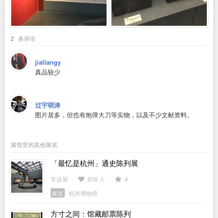
2
条评论
jialiangy
真品较少
过宇萌涛
图片居多，但也有炮弹大刀等实物，以及不少文献资料。
展馆里的其他展览
「最忆是杭州」通史陈列展
常设展
838 人
4
展览
杭州博物馆
方寸之间：馆藏邮票陈列