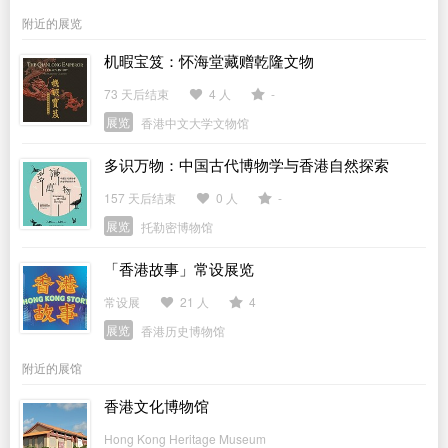
附近的展览
机暇宝笈：怀海堂藏赠乾隆文物
73 天后结束
4 人
-
展览
香港中文大学文物馆
多识万物：中国古代博物学与香港自然探索
157 天后结束
0 人
-
展览
托勒密博物馆
「香港故事」常设展览
常设展
21 人
4
展览
香港历史博物馆
附近的展馆
香港文化博物馆
Hong Kong Heritage Museum