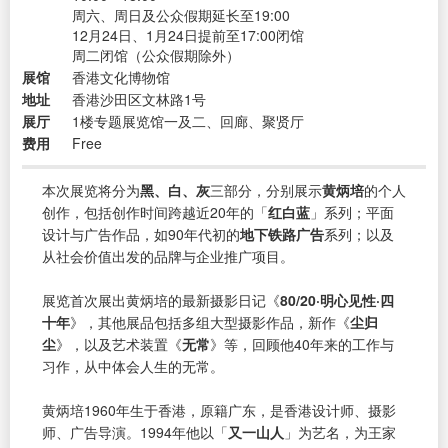
周六、周日及公众假期延长至19:00
12月24日、1月24日提前至17:00闭馆
周二闭馆（公众假期除外）
展馆
香港文化博物馆
地址
香港沙田区文林路1号
展厅
1楼专题展览馆一及二、回廊、聚贤厅
费用
Free
本次展览将分为
黑、白、灰
三部分，分别展示
黄炳培
的个人
创作，包括创作时间跨越近20年的「
红白蓝
」系列；平面
设计与广告作品，如90年代初的
地下铁路广告
系列；以及
从社会价值出发的品牌与企业推广项目。
展览首次展出黄炳培的最新摄影日记《
80/20·明心见性·四
十年
》，其他展品包括多组大型摄影作品，新作《
尘归
尘
》，以及艺术装置《
无常
》等，回顾他40年来的工作与
习作，从中体会人生的无常。
黄炳培1960年生于香港，原籍广东，是香港设计师、摄影
师、广告导演。1994年他以「
又一山人
」为艺名，为王家