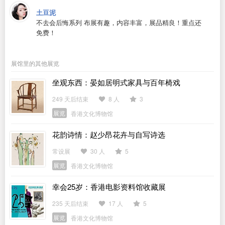
土豆泥
不去会后悔系列 布展有趣，内容丰富，展品精良！重点还
免费！
展馆里的其他展览
坐观东西：晏如居明式家具与百年椅戏
249 天后结束
8 人
3
展览
香港文化博物馆
花韵诗情：赵少昂花卉与自写诗选
常设展
30 人
5
展览
香港文化博物馆
幸会25岁：香港电影资料馆收藏展
235 天后结束
17 人
5
展览
香港文化博物馆