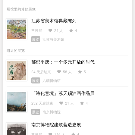
展馆里的其他展览
江苏省美术馆典藏陈列
常设展
24 人
4
展览
江苏省美术馆
附近的展览
郁郁乎唐：一个多元开放的时代
24 天后结束
58 人
5
展览
六朝博物馆
「诗化意境」苏天赐油画作品展
232 天后结束
21 人
4
展览
南京博物院
南京博物院建筑营造史展
常设展
146 人
4