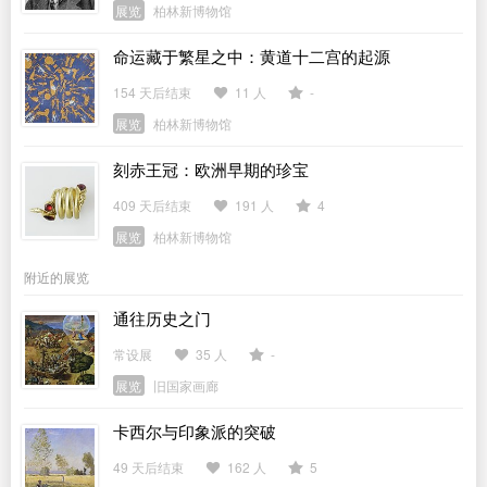
展览
柏林新博物馆
命运藏于繁星之中：黄道十二宫的起源
154 天后结束
11 人
-
展览
柏林新博物馆
刻赤王冠：欧洲早期的珍宝
409 天后结束
191 人
4
展览
柏林新博物馆
附近的展览
通往历史之门
常设展
35 人
-
展览
旧国家画廊
卡西尔与印象派的突破
49 天后结束
162 人
5