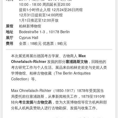
10:00 - 18:00 周四延长至20:00
提前1小时停止入馆 12月24至26日闭馆
12月31日提前至14:00闭馆
1月1日推迟至12:00开放
展馆
柏林新博物馆
地址
Bodestraße 1-3，10178 Berlin
展厅
Cyprus Hall
费用
全票：18欧元 优惠票：9欧元
本次展览将展出德国考古学家、古物商人
Max
Ohnefalsch-Richter
发掘的部分
塞浦路斯文物
，回顾他的
考古研究工作与个人生活。展品来自柏林史前史与史前人类
学博物馆、柏林古物收藏（The Berlin Antiquities
Collection）等。
Max Ohnefalsch-Richter（1850-1917）1878年受英国当
局委托前往塞浦路斯，从事新闻相关工作，1879至1910年
转向
考古发掘
与
古物交易
，曾为大英博物馆等官方机构和部
分私人机构及赞助人进行古物勘探、发掘与收集工作。