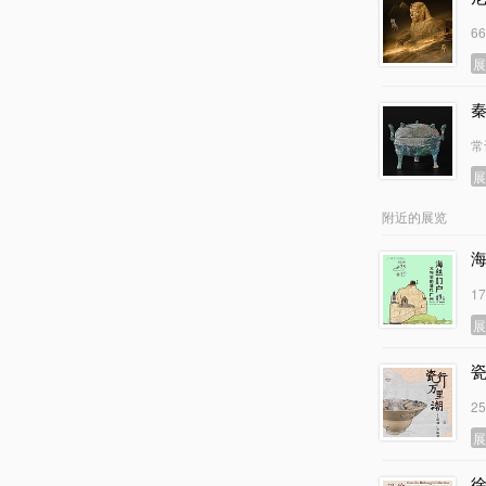
6
常
附近的展览
1
2