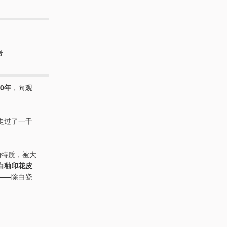
号
00年
，向观
走过了一千
的特质，被大
白釉印花皮
——除白瓷