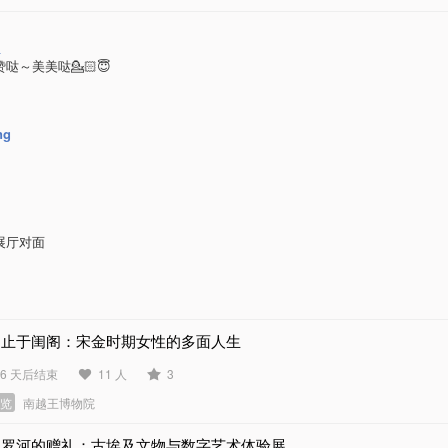
哒～美美哒💁🏻😇
ng
。
展厅对面
不止于闺阁：宋金时期女性的多面人生
06 天后结束
11 人
3
展览
南越王博物院
尼罗河的赠礼：古埃及文物与数字艺术体验展