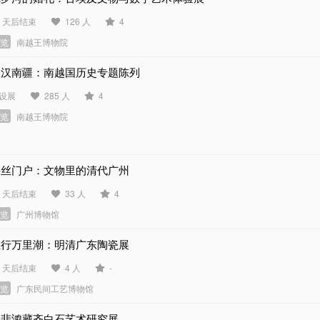
6 天后结束
126 人
4
展览
南越王博物院
秦汉南疆：南越国历史专题陈列
设展
285 人
4
展览
南越王博物院
海丝门户：文物里的清代广州
7 天后结束
33 人
4
展览
广州博物馆
瓷行万里潮：明清广东陶瓷展
5 天后结束
4 人
-
展览
广东民间工艺博物馆
徐悲鸿藏齐白石艺术研究展