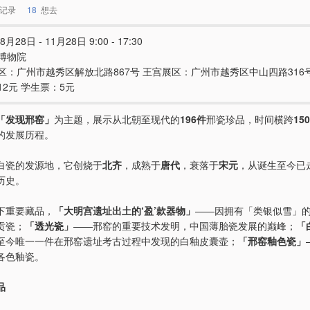
记录
18
想去
8月28日 - 11月28日 9:00 - 17:30
博物院
区：广州市越秀区解放北路867号 王宫展区：广州市越秀区中山四路316
12元 学生票：5元
「发现邢窑」
为主题，展示从北朝至现代的
196件
邢瓷珍品，时间横跨
15
的发展历程。
白瓷的发源地，它创烧于
北齐
，成熟于
唐代
，衰落于
宋元
，从诞生至今已
历史。
下重要藏品，
「大明宫遗址出土的‘盈’款器物」
——因拥有「类银似雪」
贡瓷；
「透光瓷」
——邢窑的重要技术发明，中国薄胎瓷发展的巅峰；
「
至今唯一一件在邢窑遗址考古过程中发现的白釉皮囊壶；
「邢窑釉色瓷」
各色釉瓷。
品