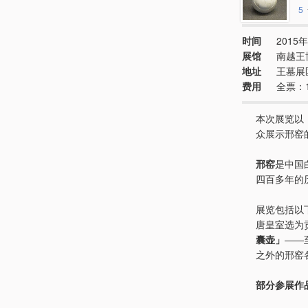
5
时间
2015年
展馆
南越王
地址
王墓展
费用
全票：
本次展览以
众展示邢窑
邢窑
是中国
四百多年的
展览包括以
唐皇室选为
囊壶」
——
之外的邢窑
部分参展作