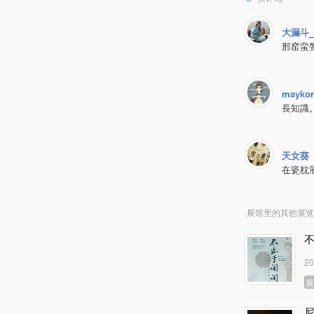
大漏斗_
邢窑蛮赞
mayko
長知識
天女葵
在瓷枕
展馆里的其他展览
2