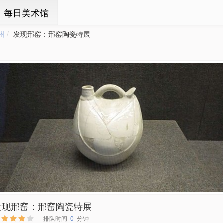
ㆍ每日美术馆
州
发现邢窑：邢窑陶瓷特展
发现邢窑：邢窑陶瓷特展
排队时间
0
分钟