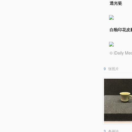
透光瓷
白釉印花皮
© iDail
9
张照片
3
条评论