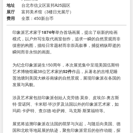
地址
台北市信义区富邦A25园区
展厅
富邦美术馆（3楼日光展厅）
费用
全票：450新台币
印象派艺术家于
1874年
举办首场画展，提出了崭新的绘画
模式，以户外写生取代画室创作，追求一瞬的自然景观而非
缜密的构图，描绘日常题材而非崇高叙事，捕捉稍纵即逝的
瞬间而非永恒的画面。
为纪念印象派诞生150周年，本次展览集中呈现美国伍斯特
艺术博物馆藏38位艺术家的
52件
作品，从著名的吉维尼睡
莲池塘到美国大峡谷南缘的自然景观，展现印象派在各国的
发展与风貌。
涉及艺术家包括印象派创始人克劳德·莫奈、皮埃尔-奥古斯
特·雷诺阿、卡米耶·毕沙罗及法国以外的印象派艺术家，如
玛莉·卡萨特、查尔德·哈萨姆、马克斯·斯莱福特等。
展览将追溯印象派在法国的萌芽与兴起，与随后向美国、德
国和北欧等地延展的轨迹，聚焦印象派背后的创作动能，探