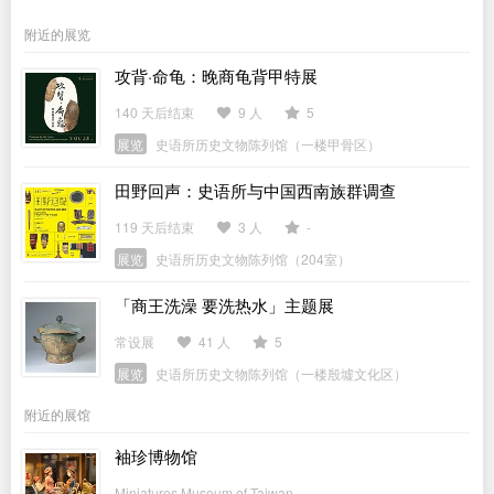
附近的展览
攻背·命龟：晚商龟背甲特展
140 天后结束
9 人
5
展览
史语所历史文物陈列馆（一楼甲骨区）
田野回声：史语所与中国西南族群调查
119 天后结束
3 人
-
展览
史语所历史文物陈列馆（204室）
「商王洗澡 要洗热水」主题展
常设展
41 人
5
展览
史语所历史文物陈列馆（一楼殷墟文化区）
附近的展馆
袖珍博物馆
Miniatures Museum of Taiwan