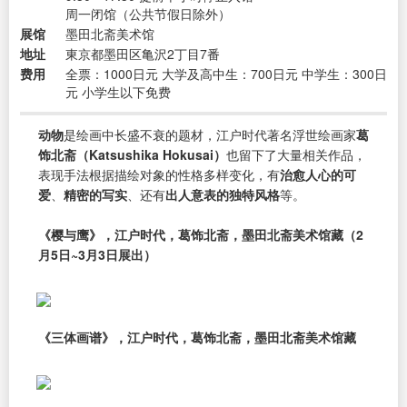
周一闭馆（公共节假日除外）
展馆
墨田北斋美术馆
地址
東京都墨田区亀沢2丁目7番
费用
全票：1000日元 大学及高中生：700日元 中学生：300日
元 小学生以下免费
动物
是绘画中长盛不衰的题材，江户时代著名浮世绘画家
葛
饰北斋（Katsushika Hokusai）
也留下了大量相关作品，
表现手法根据描绘对象的性格多样变化，有
治愈人心的可
爱
、
精密的写实
、还有
出人意表的独特风格
等。
《樱与鹰》，江户时代，葛饰北斋，墨田北斋美术馆藏（2
月5日~3月3日展出）
《三体画谱》，江户时代，葛饰北斋，墨田北斋美术馆藏