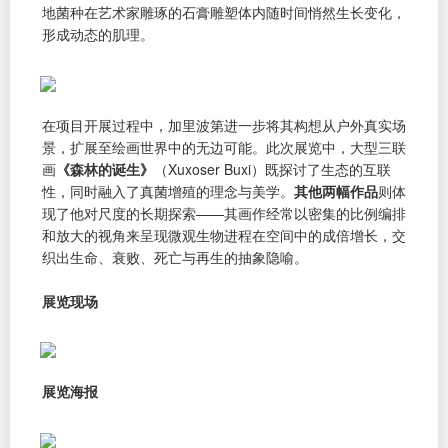
地菌种在艺术家雕琢的石膏雕塑体内随时间悄然生长变化，
形成动态的肌理。
在项目开展过程中，加里波第进一步将其构想从户外真实场
景，扩展至绘画世界中的无边可能。此次展览中，大型三联
画
《森林的诞生》
（Xuxoser Buxi）既探讨了生态的互联
性，同时融入了真菌增殖的理念与美学。
其他两幅作品
则体
现了他对尺度的长期探索——其画作经常以密集的比例编排
和放大的视角来呈现微观生物进程在空间中的成倍增长，交
织出生命、衰败、死亡与再生的抽象隐喻。
展览现场
展览海报