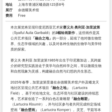
地址
上海市青浦区蟠鼎路123弄8号
展厅
余德耀美术馆
费用
Free
本次展览将呈现印度尼西亚艺术家
赛义夫·奥利亚·加里波第
（Syaiful Aulia Garibaldi）的
3幅绘画新作
，这些画作是其
公共艺术项目
「融合之地」
的一部分，延续了他对微生物世
界、生态学领域的兴趣，以及对各种生物的生物学与美学特
质的探索。
赛义夫·奥利亚·加里波第1985年出生于印尼雅加达，其跨媒
介的研究型实践游走于美学与自然科学之间，常以微观生物
和自然现象为灵感，构建融合自然与幻想的共生形态。
2025年春季，加里波第受邀在余德耀美术馆户外及蟠龙天
地社区呈现公共艺术项目
「融合之地」
（Lartucira
Field）。基于对在地文化、生态环境与社区建设的持续思
考，艺术家创造了一系列白色石膏雕塑
「融合雕塑」
（Lartucira Kloumir），并与社区参与者共同完成特定场域
壁画
「融合壁画」
（Lartucira Komper）。灵芝、平菇等本