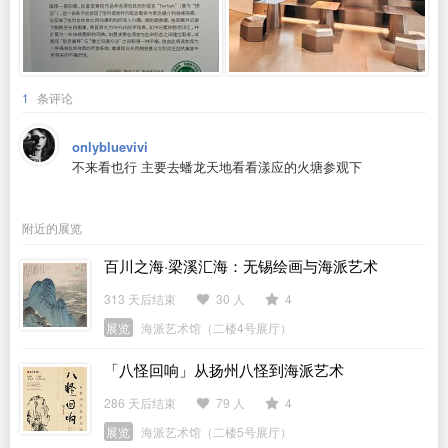
1
条评论
onlybluevivi
不来看也行 主要去蟠龙天地看看漾应的火塘参观下
附近的展览
百川之海·梁溪汇海：无锡绘画与海派艺术
313 天后结束
30 人
4
展览
海派艺术馆（二楼4号展厅）
「八怪回响」从扬州八怪到海派艺术
286 天后结束
79 人
4
展览
海派艺术馆（二楼5号展厅）