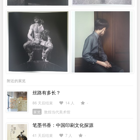
附近的展览
丝路有多长？
86 天后结束
14 人
-
展览
敦煌当代美术馆
笔墨书香：中国印刷文化探源
41 天后结束
7 人
-